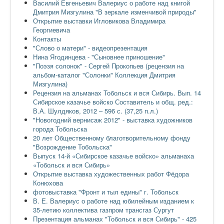
Василий Евгеньевич Валериус о работе над книгой
Дмитрия Мизгулина "В зеркале изменчивой природы"
Открытие выставки Игловикова Владимира
Георгиевича
Контакты
"Слово о матери" - видеопрезентация
Нина Ягодинцева - "Сыновнее приношение"
"Поэзя солонок" - Сергей Прокопьев (рецензия на
альбом-каталог "Солонки" Коллекция Дмитрия
Мизгулина)
Рецензия на альманах Тобольск и вся Сибирь. Вып. 14
Сибирское казачье войско Составитель и общ. ред.:
В.А. Шулдяков, 2012 – 596 с. (37,25 п.л.)
"Новогодний вернисаж 2012" - выставка художников
города Тобольска
20 лет Общественному благотворительному фонду
"Возрождение Тобольска"
Выпуск 14-й «Сибирское казачье войско» альманаха
«Тобольск и вся Сибирь»
Открытие выставка художественных работ Фёдора
Конюхова
фотовыставка "Фронт и тыл едины" г. Тобольск
В. Е. Валериус о работе над юбилейным изданием к
35-летию коллектива газпром трансгаз Сургут
Презентация альманах "Тобольск и вся Сибирь" - 425