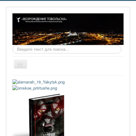
Искать...
Включить/
выключить
навигацию
Главная
О фонде
Онлайн библиотека
Видеоматериалы
Контакты
Сайт проекта Достоевский