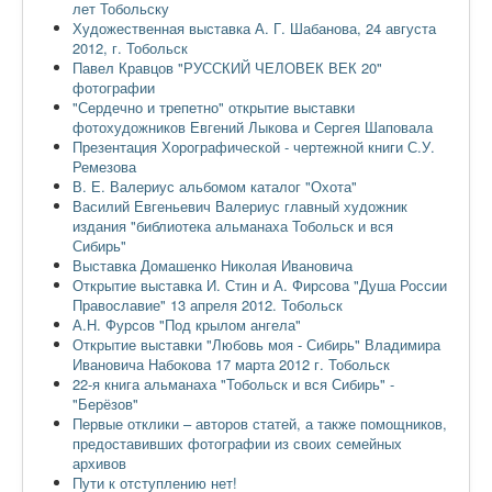
лет Тобольску
Художественная выставка А. Г. Шабанова, 24 августа
2012, г. Тобольск
Павел Кравцов "РУССКИЙ ЧЕЛОВЕК ВЕК 20"
фотографии
"Сердечно и трепетно" открытие выставки
фотохудожников Евгений Лыкова и Сергея Шаповала
Презентация Хорографической - чертежной книги С.У.
Ремезова
В. Е. Валериус альбомом каталог "Охота"
Василий Евгеньевич Валериус главный художник
издания "библиотека альманаха Тобольск и вся
Сибирь"
Выставка Домашенко Николая Ивановича
Открытие выставка И. Стин и А. Фирсова "Душа России
Православие" 13 апреля 2012. Тобольск
А.Н. Фурсов "Под крылом ангела"
Открытие выставки "Любовь моя - Сибирь" Владимира
Ивановича Набокова 17 марта 2012 г. Тобольск
22-я книга альманаха "Тобольск и вся Сибирь" -
"Берёзов"
Первые отклики – авторов статей, а также помощников,
предоставивших фотографии из своих семейных
архивов
Пути к отступлению нет!