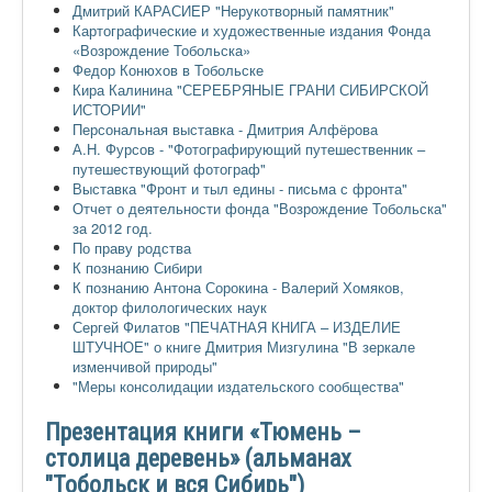
Дмитрий КАРАСИЕР "Нерукотворный памятник"
Картографические и художественные издания Фонда
«Возрождение Тобольска»
Федор Конюхов в Тобольске
Кира Калинина "СЕРЕБРЯНЫЕ ГРАНИ СИБИРСКОЙ
ИСТОРИИ"
Персональная выставка - Дмитрия Алфёрова
А.Н. Фурсов - "Фотографирующий путешественник –
путешествующий фотограф"
Выставка "Фронт и тыл едины - письма с фронта"
Отчет о деятельности фонда "Возрождение Тобольска"
за 2012 год.
По праву родства
К познанию Сибири
К познанию Антона Сорокина - Валерий Хомяков,
доктор филологических наук
Сергей Филатов "ПЕЧАТНАЯ КНИГА – ИЗДЕЛИЕ
ШТУЧНОЕ" о книге Дмитрия Мизгулина "В зеркале
изменчивой природы"
"Меры консолидации издательского сообщества"
Презентация книги «Тюмень –
столица деревень» (альманах
"Тобольск и вся Сибирь")