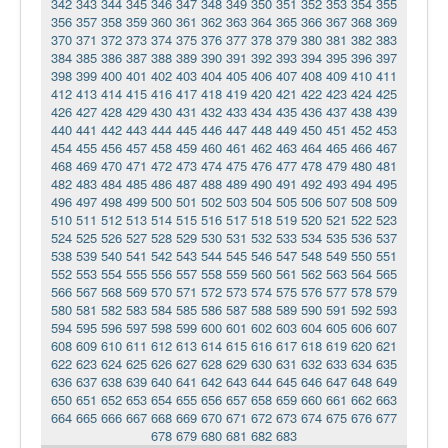
342
343
344
345
346
347
348
349
350
351
352
353
354
355
356
357
358
359
360
361
362
363
364
365
366
367
368
369
370
371
372
373
374
375
376
377
378
379
380
381
382
383
384
385
386
387
388
389
390
391
392
393
394
395
396
397
398
399
400
401
402
403
404
405
406
407
408
409
410
411
412
413
414
415
416
417
418
419
420
421
422
423
424
425
426
427
428
429
430
431
432
433
434
435
436
437
438
439
440
441
442
443
444
445
446
447
448
449
450
451
452
453
454
455
456
457
458
459
460
461
462
463
464
465
466
467
468
469
470
471
472
473
474
475
476
477
478
479
480
481
482
483
484
485
486
487
488
489
490
491
492
493
494
495
496
497
498
499
500
501
502
503
504
505
506
507
508
509
510
511
512
513
514
515
516
517
518
519
520
521
522
523
524
525
526
527
528
529
530
531
532
533
534
535
536
537
538
539
540
541
542
543
544
545
546
547
548
549
550
551
552
553
554
555
556
557
558
559
560
561
562
563
564
565
566
567
568
569
570
571
572
573
574
575
576
577
578
579
580
581
582
583
584
585
586
587
588
589
590
591
592
593
594
595
596
597
598
599
600
601
602
603
604
605
606
607
608
609
610
611
612
613
614
615
616
617
618
619
620
621
622
623
624
625
626
627
628
629
630
631
632
633
634
635
636
637
638
639
640
641
642
643
644
645
646
647
648
649
650
651
652
653
654
655
656
657
658
659
660
661
662
663
664
665
666
667
668
669
670
671
672
673
674
675
676
677
678
679
680
681
682
683