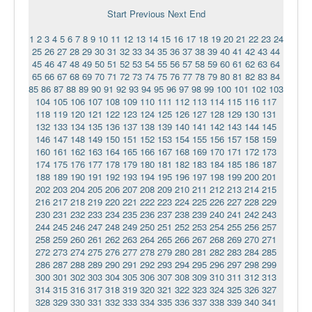
Ермаковополе.рф
Start
Previous
Next
End
1
2
3
4
5
6
7
8
9
10
11
12
13
14
15
16
17
18
19
20
21
22
23
24
25
26
27
28
29
30
31
32
33
34
35
36
37
38
39
40
41
42
43
44
45
46
47
48
49
50
51
52
53
54
55
56
57
58
59
60
61
62
63
64
65
66
67
68
69
70
71
72
73
74
75
76
77
78
79
80
81
82
83
84
85
86
87
88
89
90
91
92
93
94
95
96
97
98
99
100
101
102
103
104
105
106
107
108
109
110
111
112
113
114
115
116
117
118
119
120
121
122
123
124
125
126
127
128
129
130
131
132
133
134
135
136
137
138
139
140
141
142
143
144
145
146
147
148
149
150
151
152
153
154
155
156
157
158
159
160
161
162
163
164
165
166
167
168
169
170
171
172
173
174
175
176
177
178
179
180
181
182
183
184
185
186
187
188
189
190
191
192
193
194
195
196
197
198
199
200
201
202
203
204
205
206
207
208
209
210
211
212
213
214
215
216
217
218
219
220
221
222
223
224
225
226
227
228
229
230
231
232
233
234
235
236
237
238
239
240
241
242
243
244
245
246
247
248
249
250
251
252
253
254
255
256
257
258
259
260
261
262
263
264
265
266
267
268
269
270
271
272
273
274
275
276
277
278
279
280
281
282
283
284
285
286
287
288
289
290
291
292
293
294
295
296
297
298
299
300
301
302
303
304
305
306
307
308
309
310
311
312
313
314
315
316
317
318
319
320
321
322
323
324
325
326
327
328
329
330
331
332
333
334
335
336
337
338
339
340
341