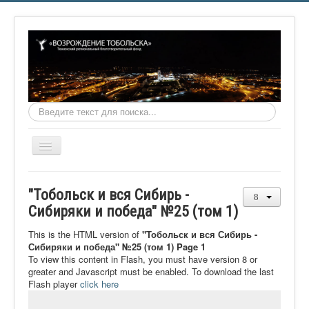
Искать...
Включить/
выключить
навигацию
Главная
"Тобольск и вся Сибирь -
О фонде
Сибиряки и победа" №25 (том 1)
Онлайн библиотека
This is the HTML version of
"Тобольск и вся Сибирь -
Сибиряки и победа" №25 (том 1) Page 1
Видеоматериалы
To view this content in Flash, you must have version 8 or
greater and Javascript must be enabled. To download the last
Контакты
Flash player
click here
Сайт проекта Достоевский