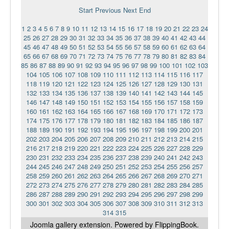
Ермаковополе.рф
Start
Previous
Next
End
1
2
3
4
5
6
7
8
9
10
11
12
13
14
15
16
17
18
19
20
21
22
23
24
25
26
27
28
29
30
31
32
33
34
35
36
37
38
39
40
41
42
43
44
45
46
47
48
49
50
51
52
53
54
55
56
57
58
59
60
61
62
63
64
65
66
67
68
69
70
71
72
73
74
75
76
77
78
79
80
81
82
83
84
85
86
87
88
89
90
91
92
93
94
95
96
97
98
99
100
101
102
103
104
105
106
107
108
109
110
111
112
113
114
115
116
117
118
119
120
121
122
123
124
125
126
127
128
129
130
131
132
133
134
135
136
137
138
139
140
141
142
143
144
145
146
147
148
149
150
151
152
153
154
155
156
157
158
159
160
161
162
163
164
165
166
167
168
169
170
171
172
173
174
175
176
177
178
179
180
181
182
183
184
185
186
187
188
189
190
191
192
193
194
195
196
197
198
199
200
201
202
203
204
205
206
207
208
209
210
211
212
213
214
215
216
217
218
219
220
221
222
223
224
225
226
227
228
229
230
231
232
233
234
235
236
237
238
239
240
241
242
243
244
245
246
247
248
249
250
251
252
253
254
255
256
257
258
259
260
261
262
263
264
265
266
267
268
269
270
271
272
273
274
275
276
277
278
279
280
281
282
283
284
285
286
287
288
289
290
291
292
293
294
295
296
297
298
299
300
301
302
303
304
305
306
307
308
309
310
311
312
313
314
315
Joomla gallery
extension. Powered by FlippingBook.