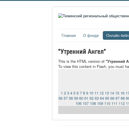
Главная
О фонде
Онлайн библ
"Утренний Ангел"
This is the HTML version of
"Утренний А
To view this content in Flash, you must h
1
2
3
4
5
6
7
8
9
10
11
12
13
14
15
16
1
56
57
58
59
60
61
62
63
64
65
66
67
68
6
106
107
108
109
110
111
112
1