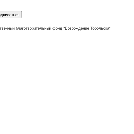
одписаться
твенный благотворительный фонд "Возрождение Тобольска"