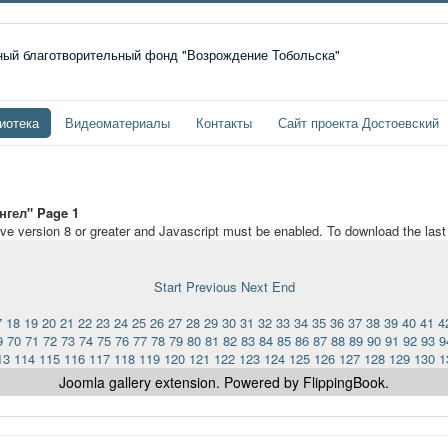
иотека
Видеоматериалы
Контакты
Сайт проекта Достоевский
нгел" Page 1
ave version 8 or greater and Javascript must be enabled. To download the las
Start
Previous
Next
End
7
18
19
20
21
22
23
24
25
26
27
28
29
30
31
32
33
34
35
36
37
38
39
40
41
4
9
70
71
72
73
74
75
76
77
78
79
80
81
82
83
84
85
86
87
88
89
90
91
92
93
9
13
114
115
116
117
118
119
120
121
122
123
124
125
126
127
128
129
130
1
Joomla gallery
extension. Powered by FlippingBook.