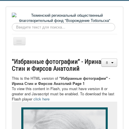
Искать...
Включить/
выключить
навигацию
Главная
"Избранные фотографии" - Ирина
О фонде
Стин и Фирсов Анатолий
Онлайн библиотека
This is the HTML version of
"Избранные фотографии" -
Ирина Стин и Фирсов Анатолий Page 1
Видеоматериалы
To view this content in Flash, you must have version 8 or
greater and Javascript must be enabled. To download the last
Контакты
Flash player
click here
Сайт проекта Достоевский
Ермаковополе.рф