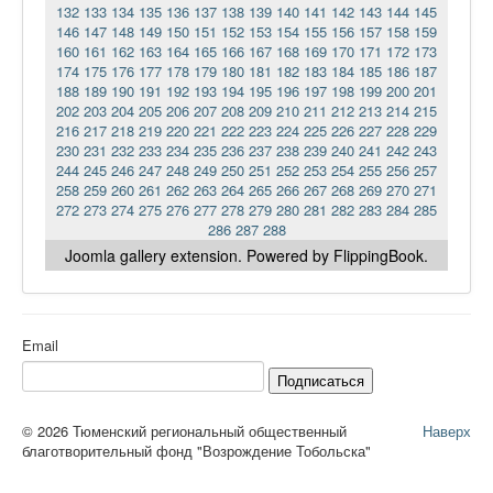
132
133
134
135
136
137
138
139
140
141
142
143
144
145
146
147
148
149
150
151
152
153
154
155
156
157
158
159
160
161
162
163
164
165
166
167
168
169
170
171
172
173
174
175
176
177
178
179
180
181
182
183
184
185
186
187
188
189
190
191
192
193
194
195
196
197
198
199
200
201
202
203
204
205
206
207
208
209
210
211
212
213
214
215
216
217
218
219
220
221
222
223
224
225
226
227
228
229
230
231
232
233
234
235
236
237
238
239
240
241
242
243
244
245
246
247
248
249
250
251
252
253
254
255
256
257
258
259
260
261
262
263
264
265
266
267
268
269
270
271
272
273
274
275
276
277
278
279
280
281
282
283
284
285
286
287
288
Joomla gallery
extension. Powered by FlippingBook.
Email
Подписаться
© 2026 Тюменский региональный общественный
Наверх
благотворительный фонд "Возрождение Тобольска"