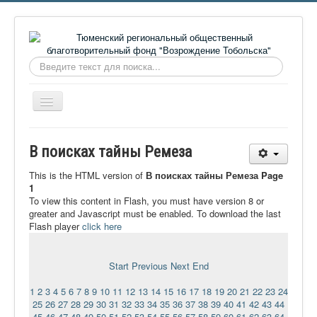
Искать...
Включить/
выключить
навигацию
Главная
В поисках тайны Ремеза
О фонде
This is the HTML version of
В поисках тайны Ремеза Page
Онлайн библиотека
1
To view this content in Flash, you must have version 8 or
Видеоматериалы
greater and Javascript must be enabled. To download the last
Flash player
click here
Контакты
Сайт проекта Достоевский
Start
Previous
Next
End
Ермаковополе.рф
1
2
3
4
5
6
7
8
9
10
11
12
13
14
15
16
17
18
19
20
21
22
23
24
25
26
27
28
29
30
31
32
33
34
35
36
37
38
39
40
41
42
43
44
45
46
47
48
49
50
51
52
53
54
55
56
57
58
59
60
61
62
63
64