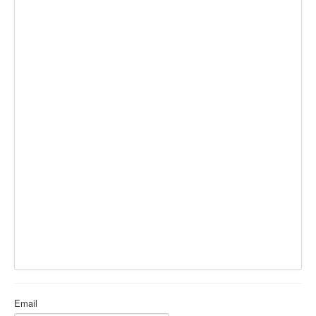
Ермаковополе.рф
Email