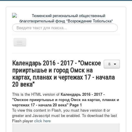
Искать...
Включить/
выключить
навигацию
Главная
Календарь 2016 - 2017 - "Омское
О фонде
прииртышье и город Омск на
картах, планах и чертежах 17 - начала
Онлайн библиотека
20 века"
Видеоматериалы
This is the HTML version of
Календарь 2016 - 2017 -
Контакты
"Омское прииртышье и город Омск на картах, планах и
чертежах 17 - начала 20 века" Page 1
Сайт проекта Достоевский
To view this content in Flash, you must have version 8 or
greater and Javascript must be enabled. To download the last
Ермаковополе.рф
Flash player
click here