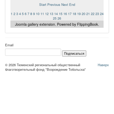
Start
Previous
Next
End
1
2
3
4
5
6
7
8
9
10
11
12
13
14
15
16
17
18
19
20
21
22
23
24
25
26
Joomla gallery
extension. Powered by FlippingBook.
Email
Подписаться
© 2026 Тюменский региональный общественный
Наверх
благотворительный фонд "Возрождение Тобольска"