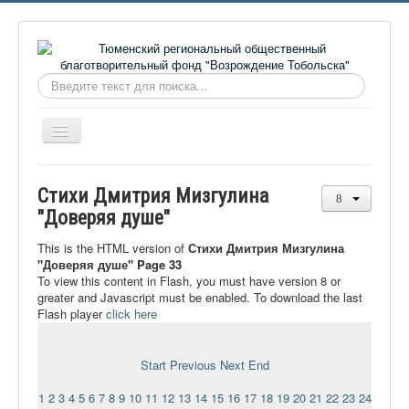
Искать...
Включить/
выключить
навигацию
Главная
Стихи Дмитрия Мизгулина
О фонде
"Доверяя душе"
Онлайн библиотека
This is the HTML version of
Стихи Дмитрия Мизгулина
"Доверяя душе" Page 33
Видеоматериалы
To view this content in Flash, you must have version 8 or
greater and Javascript must be enabled. To download the last
Контакты
Flash player
click here
Сайт проекта Достоевский
Ермаковополе.рф
Start
Previous
Next
End
1
2
3
4
5
6
7
8
9
10
11
12
13
14
15
16
17
18
19
20
21
22
23
24