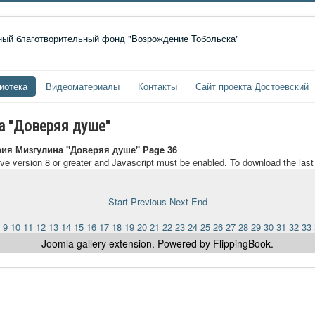
иотека
Видеоматериалы
Контакты
Сайт проекта Достоевский
 "Доверяя душе"
ия Мизгулина "Доверяя душе" Page 36
ave version 8 or greater and Javascript must be enabled. To download the las
Start
Previous
Next
End
9
10
11
12
13
14
15
16
17
18
19
20
21
22
23
24
25
26
27
28
29
30
31
32
33
Joomla gallery
extension. Powered by FlippingBook.