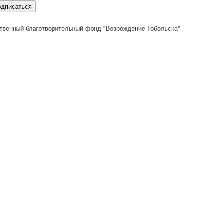
одписаться
твенный благотворительный фонд "Возрождение Тобольска"