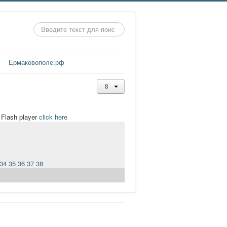
Искать...
Ермаковополе.рф
t Flash player
click here
34
35
36
37
38