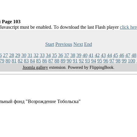
 Page 103
 Javascript must be enabled. To download the last Flash player
click her
Start
Previous
Next
End
6
27
28
29
30
31
32
33
34
35
36
37
38
39
40
41
42
43
44
45
46
47
48
79
80
81
82
83
84
85
86
87
88
89
90
91
92
93
94
95
96
97
98
99
100
Joomla gallery
extension. Powered by FlippingBook.
льный фонд "Возрождение Тобольска"