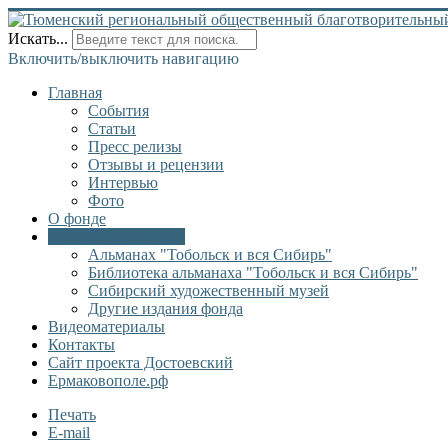
Искать...
Включить/выключить навигацию
Главная
События
Статьи
Пресс релизы
Отзывы и рецензии
Интервью
Фото
О фонде
Онлайн библиотека
Альманах "Тобольск и вся Сибирь"
Библиотека альманаха "Тобольск и вся Сибирь"
Сибирский художественный музей
Другие издания фонда
Видеоматериалы
Контакты
Сайт проекта Достоевский
Ермаковополе.рф
Печать
E-mail