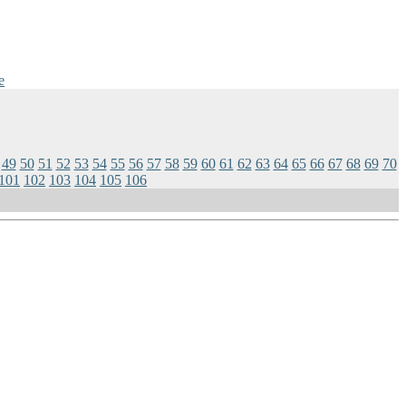
e
49
50
51
52
53
54
55
56
57
58
59
60
61
62
63
64
65
66
67
68
69
70
101
102
103
104
105
106