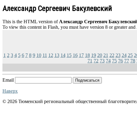
Александр Сергеевич Бакулевский
This is the HTML version of
Александр Сергеевич Бакулевский
To view this content in Flash, you must have version 8 or greater and
1
2
3
4
5
6
7
8
9
10
11
12
13
14
15
16
17
18
19
20
21
22
23
24
25
2
71
72
73
74
75
76
77
78
Email
Подписаться
Наверх
© 2026 Тюменский региональный общественный благотворите