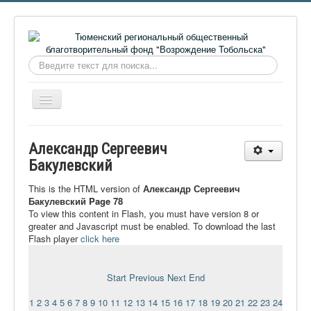
Искать...
Включить/
выключить
навигацию
Главная
Александр Сергеевич
О фонде
Бакулевский
Онлайн библиотека
This is the HTML version of
Александр Сергеевич
Бакулевский Page 78
Видеоматериалы
To view this content in Flash, you must have version 8 or
greater and Javascript must be enabled. To download the last
Контакты
Flash player
click here
Сайт проекта Достоевский
Ермаковополе.рф
Start
Previous
Next
End
1
2
3
4
5
6
7
8
9
10
11
12
13
14
15
16
17
18
19
20
21
22
23
24