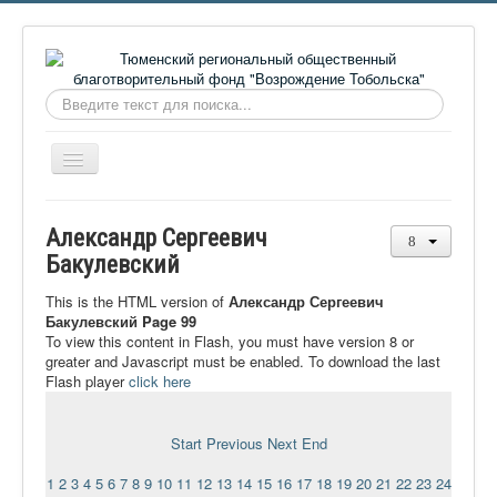
Искать...
Включить/
выключить
навигацию
Главная
Александр Сергеевич
О фонде
Бакулевский
Онлайн библиотека
This is the HTML version of
Александр Сергеевич
Бакулевский Page 99
Видеоматериалы
To view this content in Flash, you must have version 8 or
greater and Javascript must be enabled. To download the last
Контакты
Flash player
click here
Сайт проекта Достоевский
Ермаковополе.рф
Start
Previous
Next
End
1
2
3
4
5
6
7
8
9
10
11
12
13
14
15
16
17
18
19
20
21
22
23
24