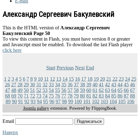
E-mail
Александр Сергеевич Бакулевский
This is the HTML version of
Александр Сергеевич
Бакулевский Page 50
To view this content in Flash, you must have version 8 or greater
and Javascript must be enabled. To download the last Flash player
click here
Start
Previous
Next
End
1
2
3
4
5
6
7
8
9
10
11
12
13
14
15
16
17
18
19
20
21
22
23
24
25
26
27
28
29
30
31
32
33
34
35
36
37
38
39
40
41
42
43
44
45
46
47
48
49
50
51
52
53
54
55
56
57
58
59
60
61
62
63
64
65
66
67
68
69
70
71
72
73
74
75
76
77
78
79
80
81
82
83
84
85
86
87
88
89
90
91
92
93
94
95
96
97
98
99
100
101
102
103
104
105
106
Joomla gallery
extension. Powered by FlippingBook.
Email
Подписаться
Наверх