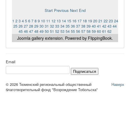
Start
Previous
Next
End
1
2
3
4
5
6
7
8
9
10
11
12
13
14
15
16
17
18
19
20
21
22
23
24
25
26
27
28
29
30
31
32
33
34
35
36
37
38
39
40
41
42
43
44
45
46
47
48
49
50
51
52
53
54
55
56
57
58
59
60
61
62
Joomla gallery
extension. Powered by FlippingBook.
Email
Подписаться
© 2026 Тюменский региональный общественный
Наверх
благотворительный фонд "Возрождение Тобольска"