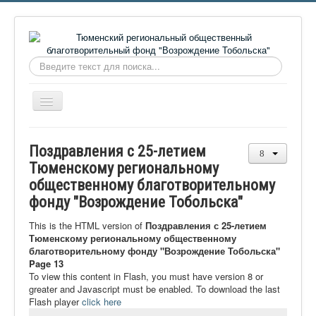
Искать...
Включить/
выключить
навигацию
Главная
Поздравления с 25-летием
О фонде
Тюменскому региональному
общественному благотворительному
Онлайн библиотека
фонду "Возрождение Тобольска"
Видеоматериалы
This is the HTML version of
Поздравления с 25-летием
Контакты
Тюменскому региональному общественному
благотворительному фонду "Возрождение Тобольска"
Сайт проекта Достоевский
Page 13
To view this content in Flash, you must have version 8 or
Ермаковополе.рф
greater and Javascript must be enabled. To download the last
Flash player
click here