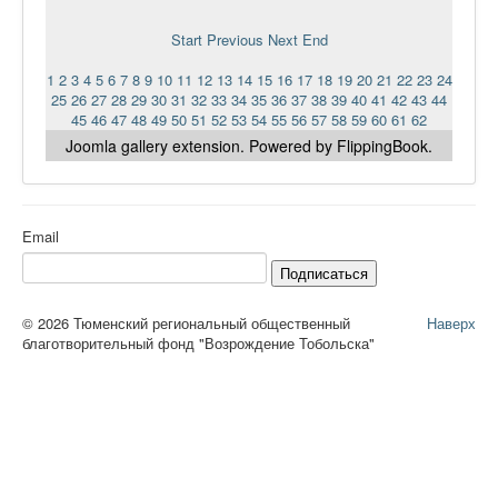
Start
Previous
Next
End
1
2
3
4
5
6
7
8
9
10
11
12
13
14
15
16
17
18
19
20
21
22
23
24
25
26
27
28
29
30
31
32
33
34
35
36
37
38
39
40
41
42
43
44
45
46
47
48
49
50
51
52
53
54
55
56
57
58
59
60
61
62
Joomla gallery
extension. Powered by FlippingBook.
Email
Подписаться
© 2026 Тюменский региональный общественный
Наверх
благотворительный фонд "Возрождение Тобольска"