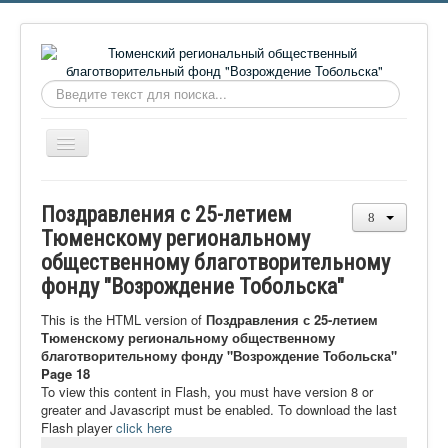
Искать...
Включить/
выключить
навигацию
Главная
Поздравления с 25-летием
О фонде
Тюменскому региональному
общественному благотворительному
Онлайн библиотека
фонду "Возрождение Тобольска"
Видеоматериалы
This is the HTML version of
Поздравления с 25-летием
Контакты
Тюменскому региональному общественному
благотворительному фонду "Возрождение Тобольска"
Сайт проекта Достоевский
Page 18
To view this content in Flash, you must have version 8 or
Ермаковополе.рф
greater and Javascript must be enabled. To download the last
Flash player
click here