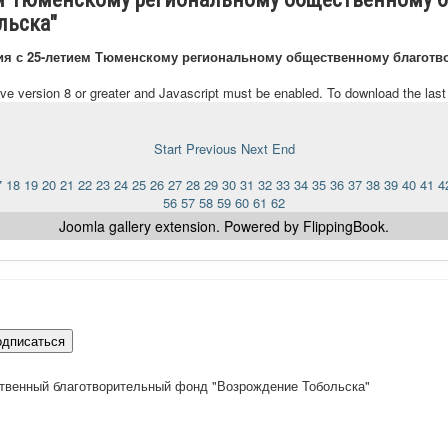
льска"
ия с 25-летием Тюменскому региональному общественному благотв
ave version 8 or greater and Javascript must be enabled. To download the las
Start
Previous
Next
End
7
18
19
20
21
22
23
24
25
26
27
28
29
30
31
32
33
34
35
36
37
38
39
40
41
4
56
57
58
59
60
61
62
Joomla gallery
extension. Powered by FlippingBook.
одписаться
твенный благотворительный фонд "Возрождение Тобольска"