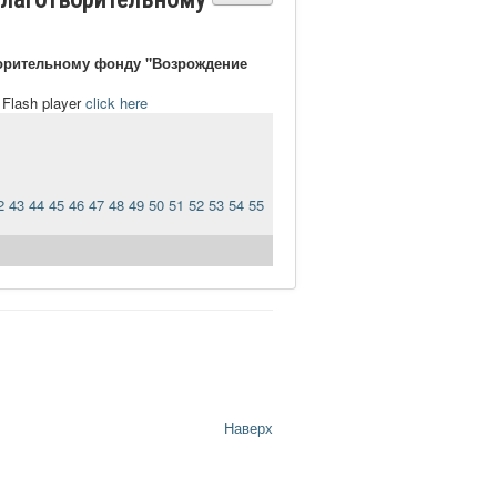
орительному фонду "Возрождение
t Flash player
click here
2
43
44
45
46
47
48
49
50
51
52
53
54
55
Наверх