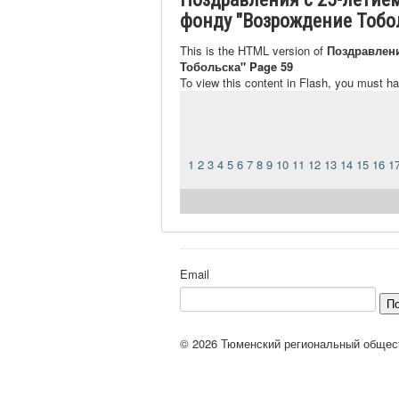
фонду "Возрождение Тобо
This is the HTML version of
Поздравлен
Тобольска" Page 59
To view this content in Flash, you must h
1
2
3
4
5
6
7
8
9
10
11
12
13
14
15
16
1
Email
П
© 2026 Тюменский региональный общес