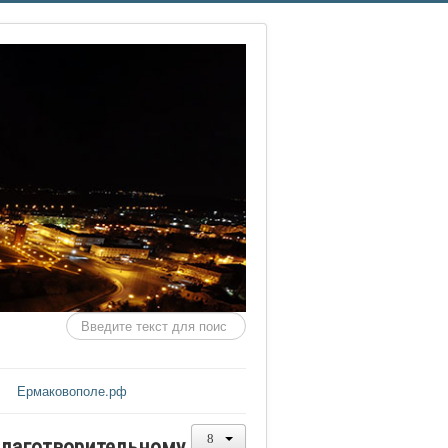
Искать...
Ермаковополе.рф
благотворительному