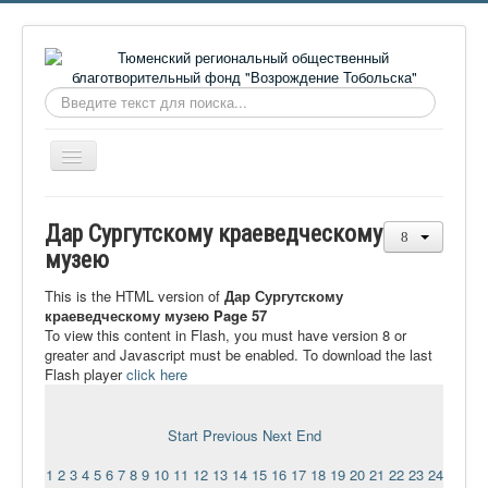
Искать...
Включить/
выключить
навигацию
Главная
Дар Сургутскому краеведческому
О фонде
музею
Онлайн библиотека
This is the HTML version of
Дар Сургутскому
краеведческому музею Page 57
Видеоматериалы
To view this content in Flash, you must have version 8 or
greater and Javascript must be enabled. To download the last
Контакты
Flash player
click here
Сайт проекта Достоевский
Ермаковополе.рф
Start
Previous
Next
End
1
2
3
4
5
6
7
8
9
10
11
12
13
14
15
16
17
18
19
20
21
22
23
24