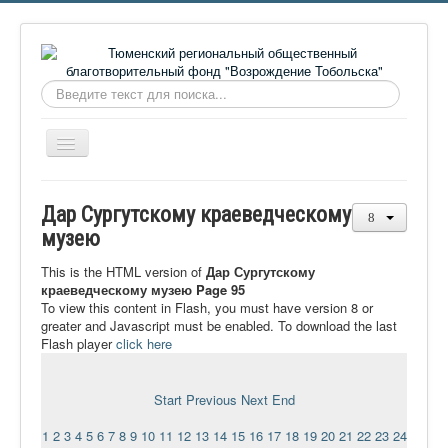
Искать...
Включить/
выключить
навигацию
Главная
Дар Сургутскому краеведческому
О фонде
музею
Онлайн библиотека
This is the HTML version of
Дар Сургутскому
краеведческому музею Page 95
Видеоматериалы
To view this content in Flash, you must have version 8 or
greater and Javascript must be enabled. To download the last
Контакты
Flash player
click here
Сайт проекта Достоевский
Ермаковополе.рф
Start
Previous
Next
End
1
2
3
4
5
6
7
8
9
10
11
12
13
14
15
16
17
18
19
20
21
22
23
24