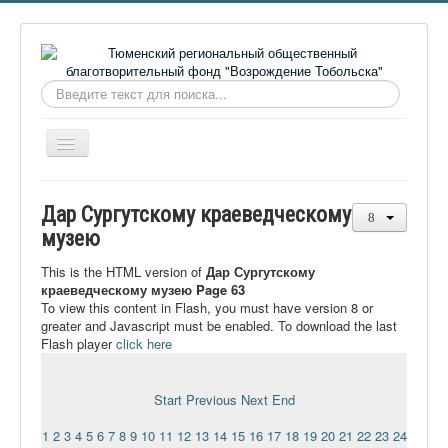
Искать...
Включить/
выключить
навигацию
Главная
Дар Сургутскому краеведческому
О фонде
музею
Онлайн библиотека
This is the HTML version of
Дар Сургутскому
краеведческому музею Page 63
Видеоматериалы
To view this content in Flash, you must have version 8 or
greater and Javascript must be enabled. To download the last
Контакты
Flash player
click here
Сайт проекта Достоевский
Ермаковополе.рф
Start
Previous
Next
End
1
2
3
4
5
6
7
8
9
10
11
12
13
14
15
16
17
18
19
20
21
22
23
24