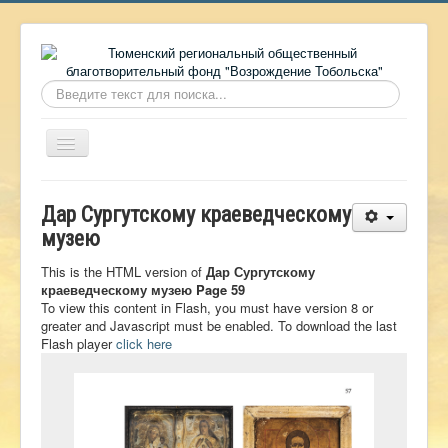
Искать...
Включить/
выключить
навигацию
Главная
Дар Сургутскому краеведческому
О фонде
музею
Онлайн библиотека
This is the HTML version of
Дар Сургутскому
краеведческому музею Page 59
Видеоматериалы
To view this content in Flash, you must have version 8 or
greater and Javascript must be enabled. To download the last
Контакты
Flash player
click here
Сайт проекта Достоевский
Ермаковополе.рф