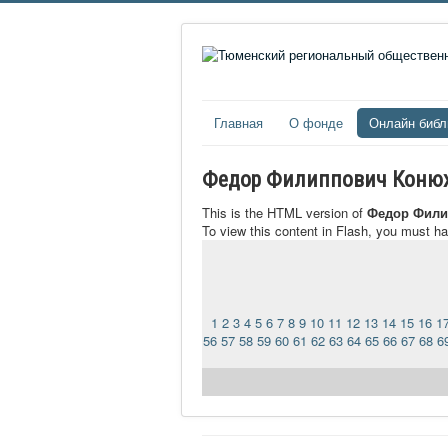
Главная
О фонде
Онлайн библ
Федор Филиппович Коню
This is the HTML version of
Федор Фили
To view this content in Flash, you must h
1
2
3
4
5
6
7
8
9
10
11
12
13
14
15
16
1
56
57
58
59
60
61
62
63
64
65
66
67
68
6