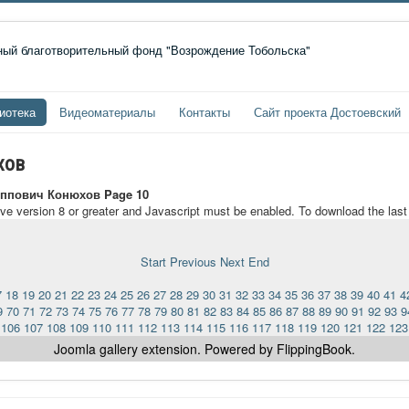
иотека
Видеоматериалы
Контакты
Сайт проекта Достоевский
хов
ппович Конюхов Page 10
ave version 8 or greater and Javascript must be enabled. To download the las
Start
Previous
Next
End
7
18
19
20
21
22
23
24
25
26
27
28
29
30
31
32
33
34
35
36
37
38
39
40
41
4
9
70
71
72
73
74
75
76
77
78
79
80
81
82
83
84
85
86
87
88
89
90
91
92
93
9
106
107
108
109
110
111
112
113
114
115
116
117
118
119
120
121
122
123
Joomla gallery
extension. Powered by FlippingBook.