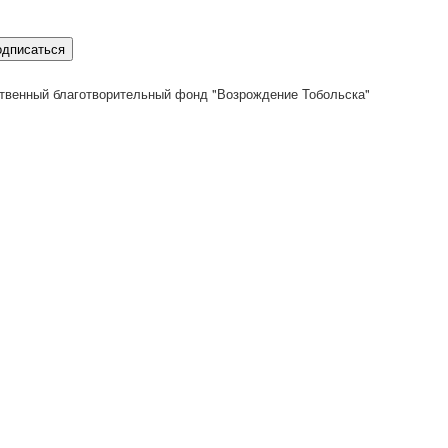
одписаться
твенный благотворительный фонд "Возрождение Тобольска"