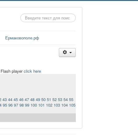
Искать...
Ермаковополе.рф
t Flash player
click here
2
43
44
45
46
47
48
49
50
51
52
53
54
55
4
95
96
97
98
99
100
101
102
103
104
105