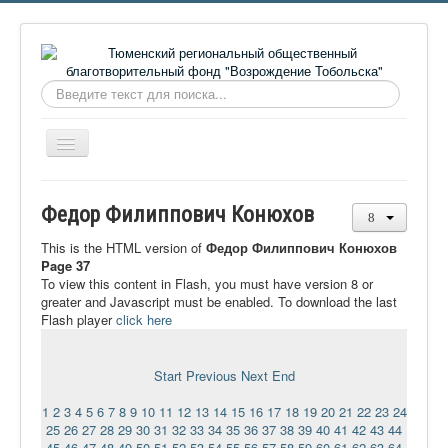
Искать...
Включить/
выключить
навигацию
Главная
Федор Филиппович Конюхов
О фонде
This is the HTML version of
Федор Филиппович Конюхов
Онлайн библиотека
Page 37
To view this content in Flash, you must have version 8 or
Видеоматериалы
greater and Javascript must be enabled. To download the last
Flash player
click here
Контакты
Сайт проекта Достоевский
Start
Previous
Next
End
Ермаковополе.рф
1
2
3
4
5
6
7
8
9
10
11
12
13
14
15
16
17
18
19
20
21
22
23
24
25
26
27
28
29
30
31
32
33
34
35
36
37
38
39
40
41
42
43
44
45
46
47
48
49
50
51
52
53
54
55
56
57
58
59
60
61
62
63
64