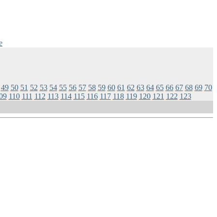
e
49
50
51
52
53
54
55
56
57
58
59
60
61
62
63
64
65
66
67
68
69
70
09
110
111
112
113
114
115
116
117
118
119
120
121
122
123