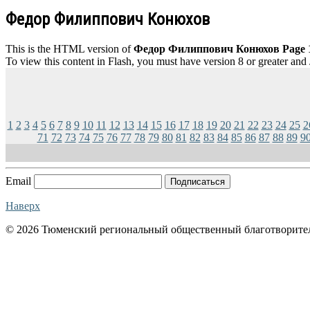
Федор Филиппович Конюхов
This is the HTML version of
Федор Филиппович Конюхов Page 
To view this content in Flash, you must have version 8 or greater and
1
2
3
4
5
6
7
8
9
10
11
12
13
14
15
16
17
18
19
20
21
22
23
24
25
2
71
72
73
74
75
76
77
78
79
80
81
82
83
84
85
86
87
88
89
9
Email
Подписаться
Наверх
© 2026 Тюменский региональный общественный благотворите