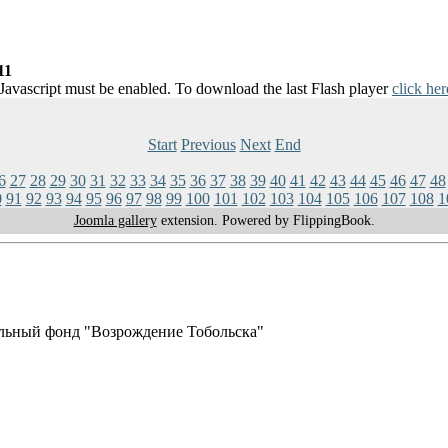
11
 Javascript must be enabled. To download the last Flash player
click her
Start
Previous
Next
End
6
27
28
29
30
31
32
33
34
35
36
37
38
39
40
41
42
43
44
45
46
47
48
0
91
92
93
94
95
96
97
98
99
100
101
102
103
104
105
106
107
108
1
Joomla gallery
extension. Powered by FlippingBook.
льный фонд "Возрождение Тобольска"