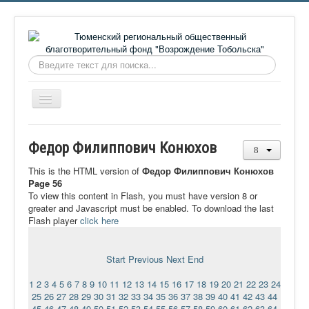
Искать...
Включить/
выключить
навигацию
Главная
Федор Филиппович Конюхов
О фонде
This is the HTML version of
Федор Филиппович Конюхов
Онлайн библиотека
Page 56
To view this content in Flash, you must have version 8 or
Видеоматериалы
greater and Javascript must be enabled. To download the last
Flash player
click here
Контакты
Сайт проекта Достоевский
Start
Previous
Next
End
Ермаковополе.рф
1
2
3
4
5
6
7
8
9
10
11
12
13
14
15
16
17
18
19
20
21
22
23
24
25
26
27
28
29
30
31
32
33
34
35
36
37
38
39
40
41
42
43
44
45
46
47
48
49
50
51
52
53
54
55
56
57
58
59
60
61
62
63
64