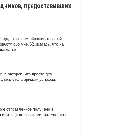
ощников, предоставивших
ада, что таким образом, с вашей
аботу обо мне. Удивилась, что на
выслать».
ске авторов, что просто дух
чались столь зримым успехом.
все отправленное получено в
анием еще не ознакомился. Еще раз