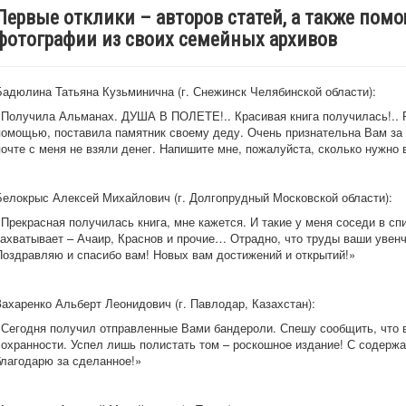
Первые отклики – авторов статей, а также пом
фотографии из своих семейных архивов
Бадюлина Татьяна Кузьминична (г. Снежинск Челябинской области):
«Получила Альманах. ДУША В ПОЛЕТЕ!.. Красивая книга получилась!.. Р
помощью, поставила памятник своему деду. Очень признательна Вам за з
почте с меня не взяли денег. Напишите мне, пожалуйста, сколько нужно 
Белокрыс Алексей Михайлович (г. Долгопрудный Московской области):
«Прекрасная получилась книга, мне кажется. И такие у меня соседи в спи
захватывает – Ачаир, Краснов и прочие… Отрадно, что труды ваши увен
Поздравляю и спасибо вам! Новых вам достижений и открытий!»
Захаренко Альберт Леонидович (г. Павлодар, Казахстан):
«Сегодня получил отправленные Вами бандероли. Спешу сообщить, что 
сохранности. Успел лишь полистать том – роскошное издание! С содерж
благодарю за сделанное!»