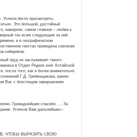
. Успела бегло просмотреть,
атьях. Это большой, достойный
то, наверное, самое главное – любви к
т верный тон всем следующим за ней
ремени, и в географическом
ожественном текстах проведена сквозная
ов-сибиряков.
пный труд не заслуживает такого
манаха в Отдел Редких книг Алтайской
, после того, как я более внимательно
сочинений Г.Д. Гребенщикова, важен
ляем Вас с блестящим завершением
лепно. Громаднейшее спасибо. … За
здание. Успехов Вам дальнейших».
 СЛОВ, ЧТОБЫ ВЫРАЗИТЬ СВОЮ