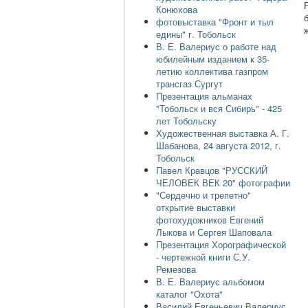
Конюхова
фотовыставка "Фронт и тыл
едины" г. Тобольск
В. Е. Валериус о работе над
юбилейным изданием к 35-
летию коллектива газпром
трансгаз Сургут
Презентация альманах
"Тобольск и вся Сибирь" - 425
лет Тобольску
Художественная выставка А. Г.
Шабанова, 24 августа 2012, г.
Тобольск
Павел Кравцов "РУССКИЙ
ЧЕЛОВЕК ВЕК 20" фотографии
"Сердечно и трепетно"
открытие выставки
фотохудожников Евгений
Лыкова и Сергея Шаповала
Презентация Хорографической
- чертежной книги С.У.
Ремезова
В. Е. Валериус альбомом
каталог "Охота"
Василий Евгеньевич Валериус