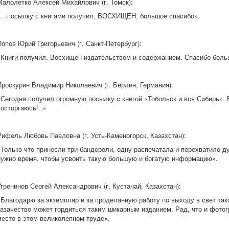
Малолетко Алексей Михайлович (г. Томск):
«…посылку с книгами получил, ВОСХИЩЕН, большое спасибо».
Попов Юрий Григорьевич (г. Санкт-Петербург):
«Книги получил. Восхищен издательством и содержанием. Спасибо боль
Проскурин Владимир Николаевич (г. Берлин, Германия):
«Сегодня получил огромную посылку с книгой «Тобольск и вся Сибирь».
восторгаюсь!..»
Рифель Любовь Павловна (г. Усть-Каменогорск, Казахстан):
«Только что принесли три бандероли, одну распечатала и перехватило ду
нужно время, чтобы усвоить такую большую и богатую информацию».
Угренинов Сергей Александрович (г. Кустанай, Казахстан):
«Благодарю за экземпляр и за проделанную работу по выходу в свет так
казачество может гордиться таким шикарным изданием. Рад, что и фото
место в этом великолепном труде».