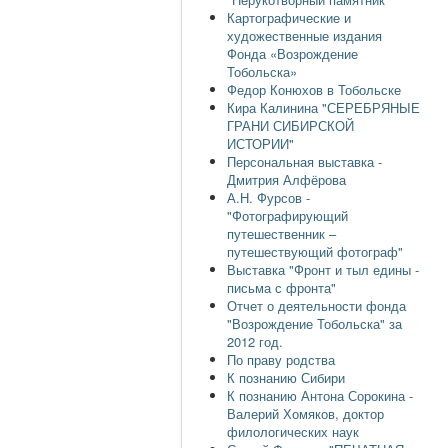
Картографические и
художественные издания
Фонда «Возрождение
Тобольска»
Федор Конюхов в Тобольске
Кира Калинина "СЕРЕБРЯНЫЕ
ГРАНИ СИБИРСКОЙ
ИСТОРИИ"
Персональная выставка -
Дмитрия Алфёрова
А.Н. Фурсов -
"Фотографирующий
путешественник –
путешествующий фотограф"
Выставка "Фронт и тыл едины -
письма с фронта"
Отчет о деятельности фонда
"Возрождение Тобольска" за
2012 год.
По праву родства
К познанию Сибири
К познанию Антона Сорокина -
Валерий Хомяков, доктор
филологических наук