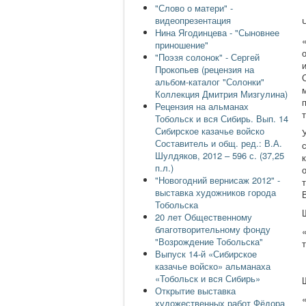
"Слово о матери" -
видеопрезентация
Нина Ягодинцева - "Сыновнее
приношение"
"Поэзя солонок" - Сергей
Прокопьев (рецензия на
альбом-каталог "Солонки"
Коллекция Дмитрия Мизгулина)
Рецензия на альманах
Тобольск и вся Сибирь. Вып. 14
Сибирское казачье войско
Составитель и общ. ред.: В.А.
Шулдяков, 2012 – 596 с. (37,25
п.л.)
"Новогодний вернисаж 2012" -
выставка художников города
Тобольска
20 лет Общественному
благотворительному фонду
"Возрождение Тобольска"
Выпуск 14-й «Сибирское
казачье войско» альманаха
«Тобольск и вся Сибирь»
Открытие выставка
художественных работ Фёдора