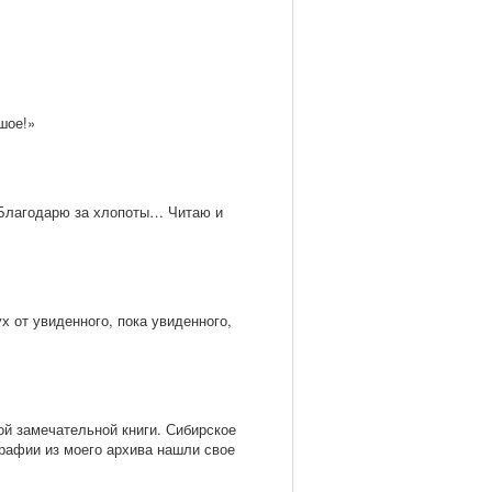
шое!»
 Благодарю за хлопоты… Читаю и
х от увиденного, пока увиденного,
ой замечательной книги. Сибирское
графии из моего архива нашли свое