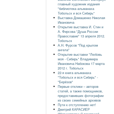
главный художник издания
"библиотека альманаха
Тобольск и вся Сибирь"
Выставка Домашенко Николая
Ивановича
Открытие выставка И. Стин и
А. Фирсова "Душа России
Православие" 13 апреля 2012.
Тобольск
А.Н. Фурсов "Под крылом
ангела"
Открытие выставки "Любовь
моя - Сибирь" Владимира
Ивановича Набокова 17 марта
2012 г. Тобольск
22-я книга альманаха
"Тобольск и вся Сибирь" -
"Берёзов"
Первые отклики – авторов
статей, а также помощников,
предоставивших фотографии
из своих семейных архивов
Пути к отступлению нет!
Дмитрий КАРАСИЕР
"Нерукотворный памятник"