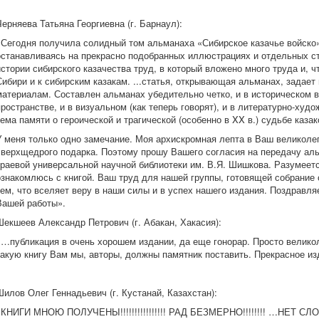
Черняева Татьяна Георгиевна (г. Барнаул):
«Сегодня получила солидный том альманаха «Сибирское казачье войско»
останавливаясь на прекрасно подобранных иллюстрациях и отдельных ст
истории сибирского казачества труд, в который вложено много труда и, ч
Сибири и к сибирским казакам. ...статья, открывающая альманах, задае
материалам. Составлен альманах убедительно четко, и в историческом в
пространстве, и в визуальном (как теперь говорят), и в литературно-худ
тема памяти о героической и трагической (особенно в XX в.) судьбе казак
У меня только одно замечание. Моя архискромная лепта в Ваш великоле
сверхщедрого подарка. Поэтому прошу Вашего согласия на передачу аль
краевой универсальной научной библиотеки им. В.Я. Шишкова. Разумеется
ознакомлюсь с книгой. Ваш труд для нашей группы, готовящей собрание 
тем, что вселяет веру в наши силы и в успех нашего издания. Поздрав
Вашей работы».
Шекшеев Александр Петрович (г. Абакан, Хакасия):
«…публикация в очень хорошем издании, да еще гонорар. Просто велико
такую книгу Вам мы, авторы, должны памятник поставить. Прекрасное и
Шилов Олег Геннадьевич (г. Кустанай, Казахстан):
«КНИГИ МНОЮ ПОЛУЧЕНЫ!!!!!!!!!!!!!!!! РАД БЕЗМЕРНО!!!!!!!! …НЕТ