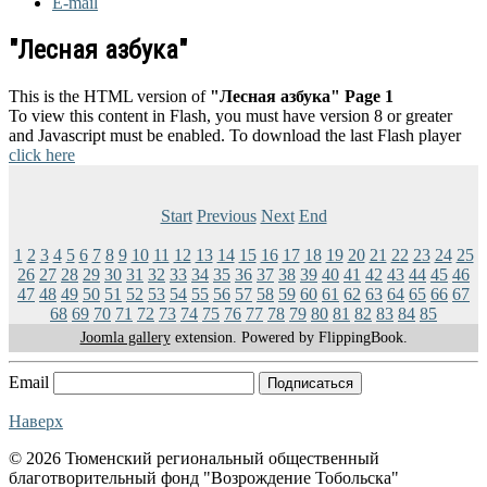
E-mail
"Лесная азбука"
This is the HTML version of
"Лесная азбука" Page 1
To view this content in Flash, you must have version 8 or greater
and Javascript must be enabled. To download the last Flash player
click here
Start
Previous
Next
End
1
2
3
4
5
6
7
8
9
10
11
12
13
14
15
16
17
18
19
20
21
22
23
24
25
26
27
28
29
30
31
32
33
34
35
36
37
38
39
40
41
42
43
44
45
46
47
48
49
50
51
52
53
54
55
56
57
58
59
60
61
62
63
64
65
66
67
68
69
70
71
72
73
74
75
76
77
78
79
80
81
82
83
84
85
Joomla gallery
extension. Powered by FlippingBook.
Email
Подписаться
Наверх
© 2026 Тюменский региональный общественный
благотворительный фонд "Возрождение Тобольска"