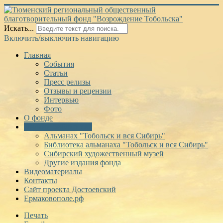
Искать...
Включить/выключить навигацию
Главная
События
Статьи
Пресс релизы
Отзывы и рецензии
Интервью
Фото
О фонде
Онлайн библиотека
Альманах "Тобольск и вся Сибирь"
Библиотека альманаха "Тобольск и вся Сибирь"
Сибирский художественный музей
Другие издания фонда
Видеоматериалы
Контакты
Сайт проекта Достоевский
Ермаковополе.рф
Печать