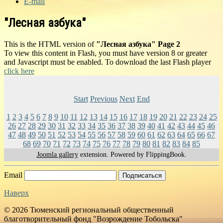
E-mail
"Лесная азбука"
This is the HTML version of
"Лесная азбука" Page 2
To view this content in Flash, you must have version 8 or greater
and Javascript must be enabled. To download the last Flash player
click here
Start
Previous
Next
End
1
2
3
4
5
6
7
8
9
10
11
12
13
14
15
16
17
18
19
20
21
22
23
24
25
26
27
28
29
30
31
32
33
34
35
36
37
38
39
40
41
42
43
44
45
46
47
48
49
50
51
52
53
54
55
56
57
58
59
60
61
62
63
64
65
66
67
68
69
70
71
72
73
74
75
76
77
78
79
80
81
82
83
84
85
Joomla gallery
extension. Powered by FlippingBook.
Email
Подписаться
Наверх
© 2026 Тюменский региональный общественный
благотворительный фонд "Возрождение Тобольска"