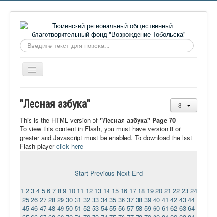
Искать...
Включить/
выключить
навигацию
Главная
"Лесная азбука"
О фонде
This is the HTML version of
"Лесная азбука" Page 70
Онлайн библиотека
To view this content in Flash, you must have version 8 or
greater and Javascript must be enabled. To download the last
Видеоматериалы
Flash player
click here
Контакты
Start
Previous
Next
End
Сайт проекта Достоевский
1
2
3
4
5
6
7
8
9
10
11
12
13
14
15
16
17
18
19
20
21
22
23
24
Ермаковополе.рф
25
26
27
28
29
30
31
32
33
34
35
36
37
38
39
40
41
42
43
44
45
46
47
48
49
50
51
52
53
54
55
56
57
58
59
60
61
62
63
64
65
66
67
68
69
70
71
72
73
74
75
76
77
78
79
80
81
82
83
84