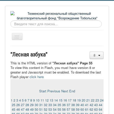
Искать...
Включить/
выключить
навигацию
Главная
"Лесная азбука"
О фонде
This is the HTML version of
"Лесная азбука" Page 55
Онлайн библиотека
To view this content in Flash, you must have version 8 or
greater and Javascript must be enabled. To download the last
Видеоматериалы
Flash player
click here
Контакты
Start
Previous
Next
End
Сайт проекта Достоевский
1
2
3
4
5
6
7
8
9
10
11
12
13
14
15
16
17
18
19
20
21
22
23
24
Ермаковополе.рф
25
26
27
28
29
30
31
32
33
34
35
36
37
38
39
40
41
42
43
44
45
46
47
48
49
50
51
52
53
54
55
56
57
58
59
60
61
62
63
64
65
66
67
68
69
70
71
72
73
74
75
76
77
78
79
80
81
82
83
84