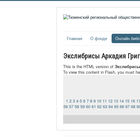
Главная
О фонде
Онлайн библ
Экслибрисы Аркадия Гри
This is the HTML version of
Экслибрисы
To view this content in Flash, you must h
1
2
3
4
5
6
7
8
9
10
11
12
13
14
15
16
1
56
57
58
59
60
61
62
63
64
65
66
67
68
6