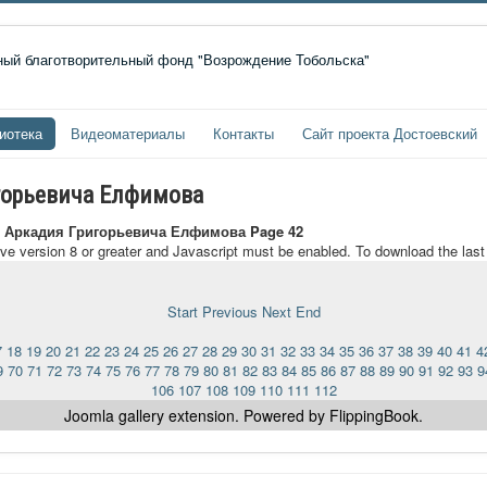
иотека
Видеоматериалы
Контакты
Сайт проекта Достоевский
горьевича Елфимова
 Аркадия Григорьевича Елфимова Page 42
ave version 8 or greater and Javascript must be enabled. To download the las
Start
Previous
Next
End
7
18
19
20
21
22
23
24
25
26
27
28
29
30
31
32
33
34
35
36
37
38
39
40
41
4
9
70
71
72
73
74
75
76
77
78
79
80
81
82
83
84
85
86
87
88
89
90
91
92
93
9
106
107
108
109
110
111
112
Joomla gallery
extension. Powered by FlippingBook.