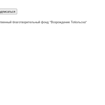
одписаться
твенный благотворительный фонд "Возрождение Тобольска"