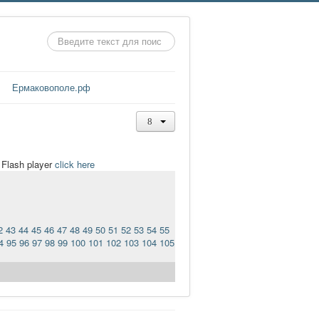
Искать...
Ермаковополе.рф
t Flash player
click here
2
43
44
45
46
47
48
49
50
51
52
53
54
55
4
95
96
97
98
99
100
101
102
103
104
105