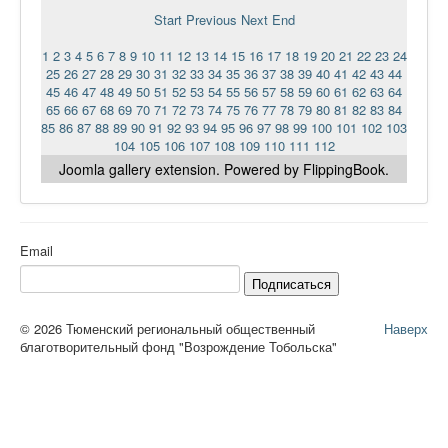
Ермаковополе.рф
Start
Previous
Next
End
1
2
3
4
5
6
7
8
9
10
11
12
13
14
15
16
17
18
19
20
21
22
23
24
25
26
27
28
29
30
31
32
33
34
35
36
37
38
39
40
41
42
43
44
45
46
47
48
49
50
51
52
53
54
55
56
57
58
59
60
61
62
63
64
65
66
67
68
69
70
71
72
73
74
75
76
77
78
79
80
81
82
83
84
85
86
87
88
89
90
91
92
93
94
95
96
97
98
99
100
101
102
103
104
105
106
107
108
109
110
111
112
Joomla gallery
extension. Powered by FlippingBook.
Email
Подписаться
© 2026 Тюменский региональный общественный
Наверх
благотворительный фонд "Возрождение Тобольска"