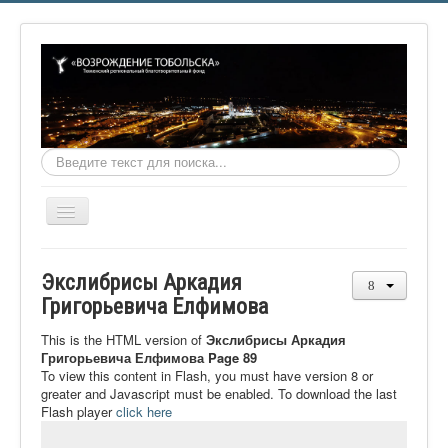
Искать...
Включить/
выключить
навигацию
Главная
Экслибрисы Аркадия
О фонде
Григорьевича Елфимова
Онлайн библиотека
This is the HTML version of
Экслибрисы Аркадия
Григорьевича Елфимова Page 89
Видеоматериалы
To view this content in Flash, you must have version 8 or
greater and Javascript must be enabled. To download the last
Контакты
Flash player
click here
Сайт проекта Достоевский