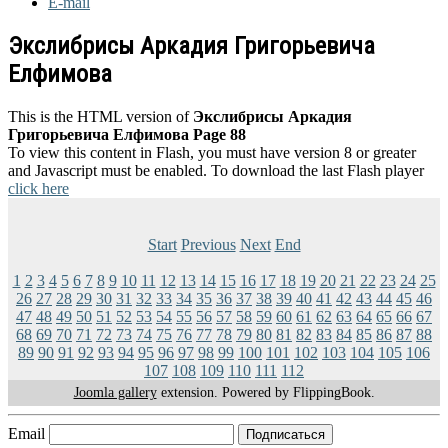
E-mail
Экслибрисы Аркадия Григорьевича
Елфимова
This is the HTML version of
Экслибрисы Аркадия
Григорьевича Елфимова Page 88
To view this content in Flash, you must have version 8 or greater
and Javascript must be enabled. To download the last Flash player
click here
Start
Previous
Next
End
1
2
3
4
5
6
7
8
9
10
11
12
13
14
15
16
17
18
19
20
21
22
23
24
25
26
27
28
29
30
31
32
33
34
35
36
37
38
39
40
41
42
43
44
45
46
47
48
49
50
51
52
53
54
55
56
57
58
59
60
61
62
63
64
65
66
67
68
69
70
71
72
73
74
75
76
77
78
79
80
81
82
83
84
85
86
87
88
89
90
91
92
93
94
95
96
97
98
99
100
101
102
103
104
105
106
107
108
109
110
111
112
Joomla gallery
extension. Powered by FlippingBook.
Email
Подписаться