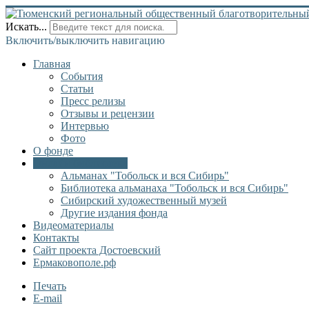
Искать...
Включить/выключить навигацию
Главная
События
Статьи
Пресс релизы
Отзывы и рецензии
Интервью
Фото
О фонде
Онлайн библиотека
Альманах "Тобольск и вся Сибирь"
Библиотека альманаха "Тобольск и вся Сибирь"
Сибирский художественный музей
Другие издания фонда
Видеоматериалы
Контакты
Сайт проекта Достоевский
Ермаковополе.рф
Печать
E-mail