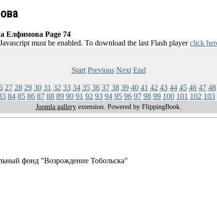
мова
а Елфимова Page 74
 Javascript must be enabled. To download the last Flash player
click her
Start
Previous
Next
End
6
27
28
29
30
31
32
33
34
35
36
37
38
39
40
41
42
43
44
45
46
47
48
83
84
85
86
87
88
89
90
91
92
93
94
95
96
97
98
99
100
101
102
103
Joomla gallery
extension. Powered by FlippingBook.
льный фонд "Возрождение Тобольска"