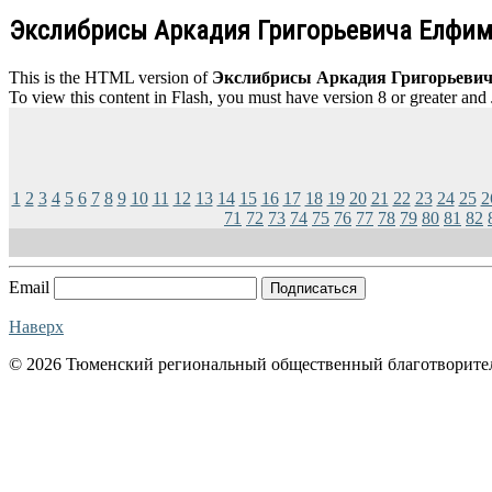
Экслибрисы Аркадия Григорьевича Елфи
This is the HTML version of
Экслибрисы Аркадия Григорьевич
To view this content in Flash, you must have version 8 or greater and
1
2
3
4
5
6
7
8
9
10
11
12
13
14
15
16
17
18
19
20
21
22
23
24
25
2
71
72
73
74
75
76
77
78
79
80
81
82
Email
Подписаться
Наверх
© 2026 Тюменский региональный общественный благотворите