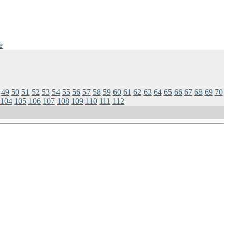
e
49
50
51
52
53
54
55
56
57
58
59
60
61
62
63
64
65
66
67
68
69
70
104
105
106
107
108
109
110
111
112