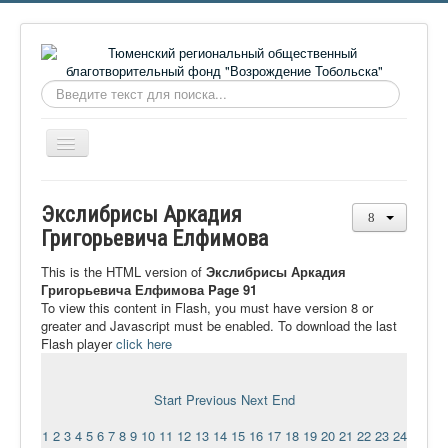
Искать...
Включить/
выключить
навигацию
Главная
Экслибрисы Аркадия
О фонде
Григорьевича Елфимова
Онлайн библиотека
This is the HTML version of
Экслибрисы Аркадия
Григорьевича Елфимова Page 91
Видеоматериалы
To view this content in Flash, you must have version 8 or
greater and Javascript must be enabled. To download the last
Контакты
Flash player
click here
Сайт проекта Достоевский
Ермаковополе.рф
Start
Previous
Next
End
1
2
3
4
5
6
7
8
9
10
11
12
13
14
15
16
17
18
19
20
21
22
23
24