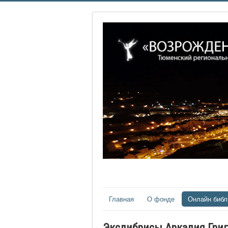
Главная
О фонде
Онлайн библ
Экслибрисы Аркадия Гри