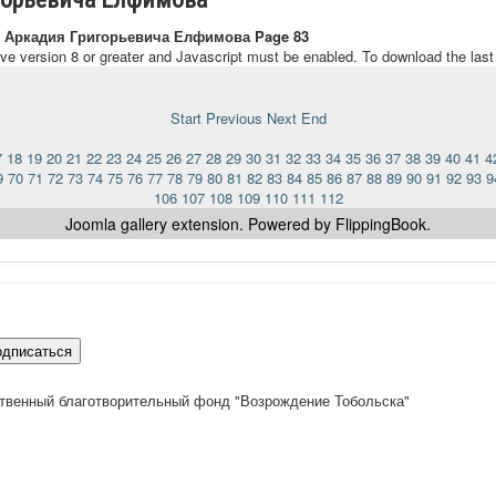
 Аркадия Григорьевича Елфимова Page 83
ave version 8 or greater and Javascript must be enabled. To download the las
Start
Previous
Next
End
7
18
19
20
21
22
23
24
25
26
27
28
29
30
31
32
33
34
35
36
37
38
39
40
41
4
9
70
71
72
73
74
75
76
77
78
79
80
81
82
83
84
85
86
87
88
89
90
91
92
93
9
106
107
108
109
110
111
112
Joomla gallery
extension. Powered by FlippingBook.
одписаться
твенный благотворительный фонд "Возрождение Тобольска"