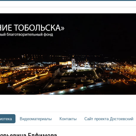
иотека
Видеоматериалы
Контакты
Сайт проекта Достоевский
горьевича Елфимова