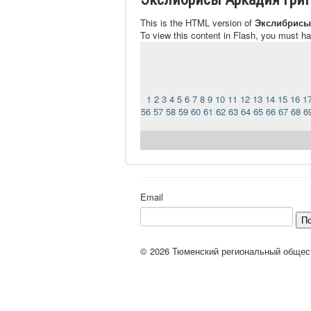
This is the HTML version of
Экслибрисы
To view this content in Flash, you must h
1
2
3
4
5
6
7
8
9
10
11
12
13
14
15
16
1
56
57
58
59
60
61
62
63
64
65
66
67
68
6
Email
П
© 2026 Тюменский региональный общес