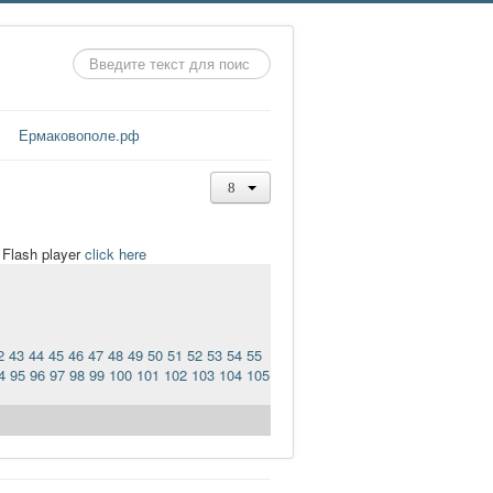
Искать...
Ермаковополе.рф
t Flash player
click here
2
43
44
45
46
47
48
49
50
51
52
53
54
55
4
95
96
97
98
99
100
101
102
103
104
105