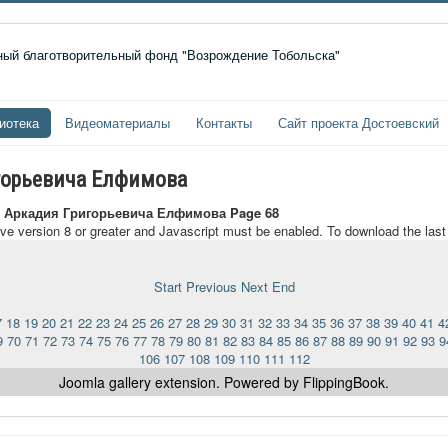
иотека
Видеоматериалы
Контакты
Сайт проекта Достоевский
горьевича Елфимова
 Аркадия Григорьевича Елфимова Page 68
ave version 8 or greater and Javascript must be enabled. To download the las
Start
Previous
Next
End
7
18
19
20
21
22
23
24
25
26
27
28
29
30
31
32
33
34
35
36
37
38
39
40
41
4
9
70
71
72
73
74
75
76
77
78
79
80
81
82
83
84
85
86
87
88
89
90
91
92
93
9
106
107
108
109
110
111
112
Joomla gallery
extension. Powered by FlippingBook.