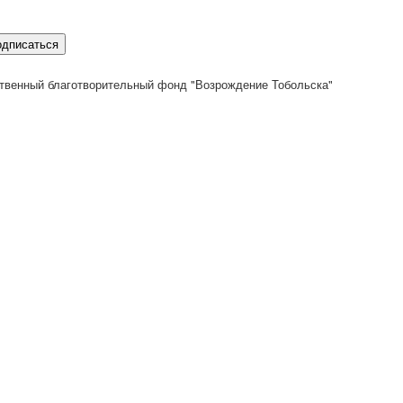
одписаться
твенный благотворительный фонд "Возрождение Тобольска"