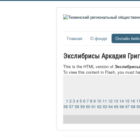
Главная
О фонде
Онлайн библ
Экслибрисы Аркадия Гри
This is the HTML version of
Экслибрисы
To view this content in Flash, you must h
1
2
3
4
5
6
7
8
9
10
11
12
13
14
15
16
1
56
57
58
59
60
61
62
63
64
65
66
67
68
6