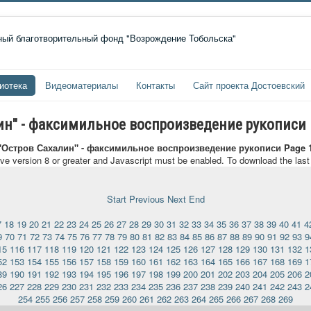
иотека
Видеоматериалы
Контакты
Сайт проекта Достоевский
лин" - факсимильное воспроизведение рукописи
 "Остров Сахалин" - факсимильное воспроизведение рукописи Page 
ave version 8 or greater and Javascript must be enabled. To download the las
Start
Previous
Next
End
7
18
19
20
21
22
23
24
25
26
27
28
29
30
31
32
33
34
35
36
37
38
39
40
41
4
9
70
71
72
73
74
75
76
77
78
79
80
81
82
83
84
85
86
87
88
89
90
91
92
93
9
15
116
117
118
119
120
121
122
123
124
125
126
127
128
129
130
131
132
1
52
153
154
155
156
157
158
159
160
161
162
163
164
165
166
167
168
169
1
89
190
191
192
193
194
195
196
197
198
199
200
201
202
203
204
205
206
2
26
227
228
229
230
231
232
233
234
235
236
237
238
239
240
241
242
243
2
254
255
256
257
258
259
260
261
262
263
264
265
266
267
268
269