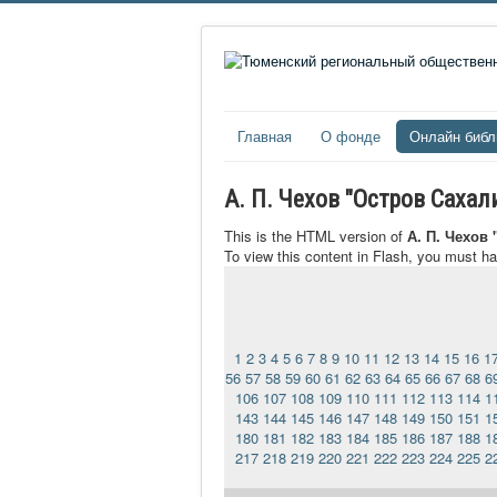
Главная
О фонде
Онлайн библ
А. П. Чехов "Остров Саха
This is the HTML version of
А. П. Чехов
To view this content in Flash, you must h
1
2
3
4
5
6
7
8
9
10
11
12
13
14
15
16
1
56
57
58
59
60
61
62
63
64
65
66
67
68
6
106
107
108
109
110
111
112
113
114
1
143
144
145
146
147
148
149
150
151
1
180
181
182
183
184
185
186
187
188
1
217
218
219
220
221
222
223
224
225
2