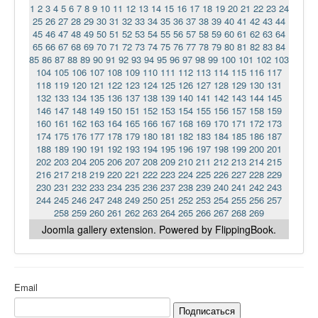
1
2
3
4
5
6
7
8
9
10
11
12
13
14
15
16
17
18
19
20
21
22
23
24
25
26
27
28
29
30
31
32
33
34
35
36
37
38
39
40
41
42
43
44
45
46
47
48
49
50
51
52
53
54
55
56
57
58
59
60
61
62
63
64
65
66
67
68
69
70
71
72
73
74
75
76
77
78
79
80
81
82
83
84
85
86
87
88
89
90
91
92
93
94
95
96
97
98
99
100
101
102
103
104
105
106
107
108
109
110
111
112
113
114
115
116
117
118
119
120
121
122
123
124
125
126
127
128
129
130
131
132
133
134
135
136
137
138
139
140
141
142
143
144
145
146
147
148
149
150
151
152
153
154
155
156
157
158
159
160
161
162
163
164
165
166
167
168
169
170
171
172
173
174
175
176
177
178
179
180
181
182
183
184
185
186
187
188
189
190
191
192
193
194
195
196
197
198
199
200
201
202
203
204
205
206
207
208
209
210
211
212
213
214
215
216
217
218
219
220
221
222
223
224
225
226
227
228
229
230
231
232
233
234
235
236
237
238
239
240
241
242
243
244
245
246
247
248
249
250
251
252
253
254
255
256
257
258
259
260
261
262
263
264
265
266
267
268
269
Joomla gallery
extension. Powered by FlippingBook.
Email
Подписаться