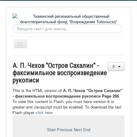
Искать...
Включить/
выключить
навигацию
Главная
А. П. Чехов "Остров Сахалин" -
О фонде
факсимильное воспроизведение
рукописи
Онлайн библиотека
Видеоматериалы
This is the HTML version of
А. П. Чехов "Остров Сахалин"
- факсимильное воспроизведение рукописи Page 266
Контакты
To view this content in Flash, you must have version 8 or
greater and Javascript must be enabled. To download the last
Сайт проекта Достоевский
Flash player
click here
Ермаковополе.рф
Start
Previous
Next
End