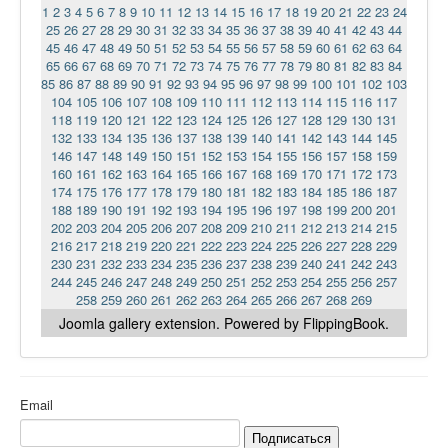
1
2
3
4
5
6
7
8
9
10
11
12
13
14
15
16
17
18
19
20
21
22
23
24
25
26
27
28
29
30
31
32
33
34
35
36
37
38
39
40
41
42
43
44
45
46
47
48
49
50
51
52
53
54
55
56
57
58
59
60
61
62
63
64
65
66
67
68
69
70
71
72
73
74
75
76
77
78
79
80
81
82
83
84
85
86
87
88
89
90
91
92
93
94
95
96
97
98
99
100
101
102
103
104
105
106
107
108
109
110
111
112
113
114
115
116
117
118
119
120
121
122
123
124
125
126
127
128
129
130
131
132
133
134
135
136
137
138
139
140
141
142
143
144
145
146
147
148
149
150
151
152
153
154
155
156
157
158
159
160
161
162
163
164
165
166
167
168
169
170
171
172
173
174
175
176
177
178
179
180
181
182
183
184
185
186
187
188
189
190
191
192
193
194
195
196
197
198
199
200
201
202
203
204
205
206
207
208
209
210
211
212
213
214
215
216
217
218
219
220
221
222
223
224
225
226
227
228
229
230
231
232
233
234
235
236
237
238
239
240
241
242
243
244
245
246
247
248
249
250
251
252
253
254
255
256
257
258
259
260
261
262
263
264
265
266
267
268
269
Joomla gallery
extension. Powered by FlippingBook.
Email
Подписаться