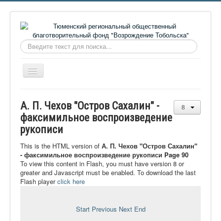
Искать...
Включить/
выключить
навигацию
Главная
А. П. Чехов "Остров Сахалин" -
О фонде
факсимильное воспроизведение
рукописи
Онлайн библиотека
Видеоматериалы
This is the HTML version of
А. П. Чехов "Остров Сахалин"
- факсимильное воспроизведение рукописи Page 90
Контакты
To view this content in Flash, you must have version 8 or
greater and Javascript must be enabled. To download the last
Сайт проекта Достоевский
Flash player
click here
Ермаковополе.рф
Start
Previous
Next
End