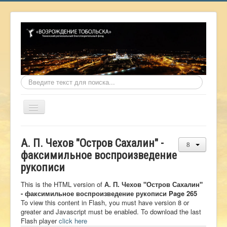
Искать...
Включить/
выключить
навигацию
Главная
А. П. Чехов "Остров Сахалин" -
О фонде
факсимильное воспроизведение
рукописи
Онлайн библиотека
Видеоматериалы
This is the HTML version of
А. П. Чехов "Остров Сахалин"
- факсимильное воспроизведение рукописи Page 265
Контакты
To view this content in Flash, you must have version 8 or
greater and Javascript must be enabled. To download the last
Сайт проекта Достоевский
Flash player
click here