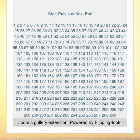
Ермаковополе.рф
Start
Previous
Next
End
1
2
3
4
5
6
7
8
9
10
11
12
13
14
15
16
17
18
19
20
21
22
23
24
25
26
27
28
29
30
31
32
33
34
35
36
37
38
39
40
41
42
43
44
45
46
47
48
49
50
51
52
53
54
55
56
57
58
59
60
61
62
63
64
65
66
67
68
69
70
71
72
73
74
75
76
77
78
79
80
81
82
83
84
85
86
87
88
89
90
91
92
93
94
95
96
97
98
99
100
101
102
103
104
105
106
107
108
109
110
111
112
113
114
115
116
117
118
119
120
121
122
123
124
125
126
127
128
129
130
131
132
133
134
135
136
137
138
139
140
141
142
143
144
145
146
147
148
149
150
151
152
153
154
155
156
157
158
159
160
161
162
163
164
165
166
167
168
169
170
171
172
173
174
175
176
177
178
179
180
181
182
183
184
185
186
187
188
189
190
191
192
193
194
195
196
197
198
199
200
201
202
203
204
205
206
207
208
209
210
211
212
213
214
215
216
217
218
219
220
221
222
223
224
225
226
227
228
229
230
231
232
233
234
235
236
237
238
239
240
241
242
243
244
245
246
247
248
249
250
251
252
253
254
255
256
257
258
259
260
261
262
263
264
265
266
267
268
269
Joomla gallery
extension. Powered by FlippingBook.