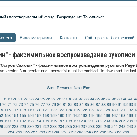
иотека
Видеоматериалы
Контакты
Сайт проекта Достоевский
лин" - факсимильное воспроизведение рукописи
 "Остров Сахалин" - факсимильное воспроизведение рукописи Page 
ave version 8 or greater and Javascript must be enabled. To download the las
Start
Previous
Next
End
7
18
19
20
21
22
23
24
25
26
27
28
29
30
31
32
33
34
35
36
37
38
39
40
41
4
9
70
71
72
73
74
75
76
77
78
79
80
81
82
83
84
85
86
87
88
89
90
91
92
93
9
15
116
117
118
119
120
121
122
123
124
125
126
127
128
129
130
131
132
1
52
153
154
155
156
157
158
159
160
161
162
163
164
165
166
167
168
169
1
89
190
191
192
193
194
195
196
197
198
199
200
201
202
203
204
205
206
2
26
227
228
229
230
231
232
233
234
235
236
237
238
239
240
241
242
243
2
254
255
256
257
258
259
260
261
262
263
264
265
266
267
268
269