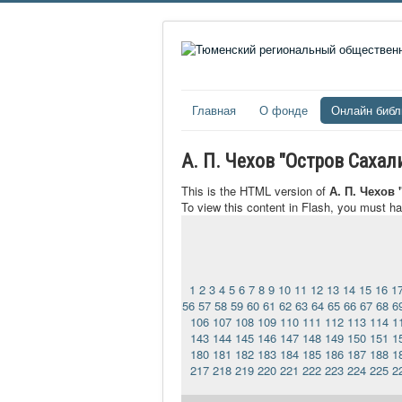
Главная
О фонде
Онлайн библ
А. П. Чехов "Остров Саха
This is the HTML version of
А. П. Чехов
To view this content in Flash, you must h
1
2
3
4
5
6
7
8
9
10
11
12
13
14
15
16
1
56
57
58
59
60
61
62
63
64
65
66
67
68
6
106
107
108
109
110
111
112
113
114
1
143
144
145
146
147
148
149
150
151
1
180
181
182
183
184
185
186
187
188
1
217
218
219
220
221
222
223
224
225
2