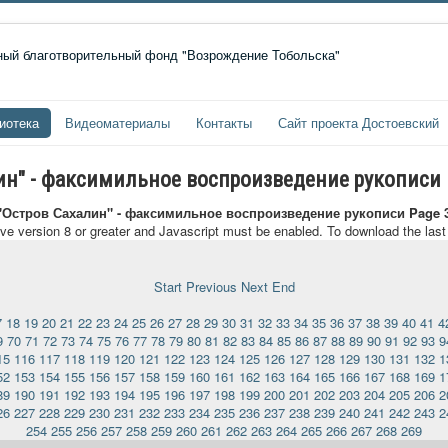
иотека
Видеоматериалы
Контакты
Сайт проекта Достоевский
лин" - факсимильное воспроизведение рукописи
 "Остров Сахалин" - факсимильное воспроизведение рукописи Page 
ave version 8 or greater and Javascript must be enabled. To download the las
Start
Previous
Next
End
7
18
19
20
21
22
23
24
25
26
27
28
29
30
31
32
33
34
35
36
37
38
39
40
41
4
9
70
71
72
73
74
75
76
77
78
79
80
81
82
83
84
85
86
87
88
89
90
91
92
93
9
15
116
117
118
119
120
121
122
123
124
125
126
127
128
129
130
131
132
1
52
153
154
155
156
157
158
159
160
161
162
163
164
165
166
167
168
169
1
89
190
191
192
193
194
195
196
197
198
199
200
201
202
203
204
205
206
2
26
227
228
229
230
231
232
233
234
235
236
237
238
239
240
241
242
243
2
254
255
256
257
258
259
260
261
262
263
264
265
266
267
268
269