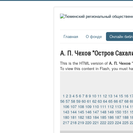
Главная
О фонде
Онлайн библ
А. П. Чехов "Остров Саха
This is the HTML version of
А. П. Чехов
To view this content in Flash, you must h
1
2
3
4
5
6
7
8
9
10
11
12
13
14
15
16
1
56
57
58
59
60
61
62
63
64
65
66
67
68
6
106
107
108
109
110
111
112
113
114
1
143
144
145
146
147
148
149
150
151
1
180
181
182
183
184
185
186
187
188
1
217
218
219
220
221
222
223
224
225
2