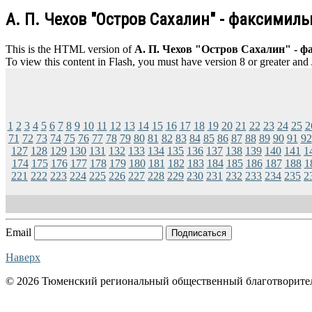
А. П. Чехов "Остров Сахалин" - факсимил
This is the HTML version of
А. П. Чехов "Остров Сахалин" - ф
To view this content in Flash, you must have version 8 or greater and
1
2
3
4
5
6
7
8
9
10
11
12
13
14
15
16
17
18
19
20
21
22
23
24
25
2
71
72
73
74
75
76
77
78
79
80
81
82
83
84
85
86
87
88
89
90
91
92
127
128
129
130
131
132
133
134
135
136
137
138
139
140
141
1
174
175
176
177
178
179
180
181
182
183
184
185
186
187
188
1
221
222
223
224
225
226
227
228
229
230
231
232
233
234
235
2
Email
Подписаться
Наверх
© 2026 Тюменский региональный общественный благотворите