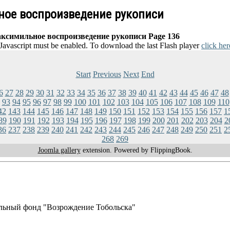
ьное воспроизведение рукописи
аксимильное воспроизведение рукописи Page 136
 Javascript must be enabled. To download the last Flash player
click her
Start
Previous
Next
End
6
27
28
29
30
31
32
33
34
35
36
37
38
39
40
41
42
43
44
45
46
47
48
93
94
95
96
97
98
99
100
101
102
103
104
105
106
107
108
109
110
42
143
144
145
146
147
148
149
150
151
152
153
154
155
156
157
1
89
190
191
192
193
194
195
196
197
198
199
200
201
202
203
204
2
36
237
238
239
240
241
242
243
244
245
246
247
248
249
250
251
2
268
269
Joomla gallery
extension. Powered by FlippingBook.
льный фонд "Возрождение Тобольска"