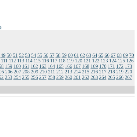
e
49
50
51
52
53
54
55
56
57
58
59
60
61
62
63
64
65
66
67
68
69
70
111
112
113
114
115
116
117
118
119
120
121
122
123
124
125
126
58
159
160
161
162
163
164
165
166
167
168
169
170
171
172
173
05
206
207
208
209
210
211
212
213
214
215
216
217
218
219
220
52
253
254
255
256
257
258
259
260
261
262
263
264
265
266
267