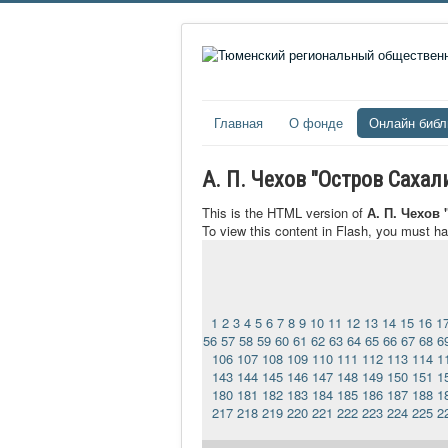
Главная
О фонде
Онлайн библ
А. П. Чехов "Остров Саха
This is the HTML version of
А. П. Чехов
To view this content in Flash, you must h
1
2
3
4
5
6
7
8
9
10
11
12
13
14
15
16
1
56
57
58
59
60
61
62
63
64
65
66
67
68
6
106
107
108
109
110
111
112
113
114
1
143
144
145
146
147
148
149
150
151
1
180
181
182
183
184
185
186
187
188
1
217
218
219
220
221
222
223
224
225
2