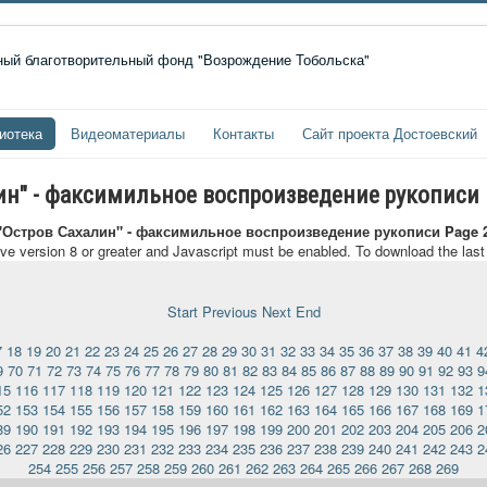
иотека
Видеоматериалы
Контакты
Сайт проекта Достоевский
лин" - факсимильное воспроизведение рукописи
 "Остров Сахалин" - факсимильное воспроизведение рукописи Page 
ave version 8 or greater and Javascript must be enabled. To download the las
Start
Previous
Next
End
7
18
19
20
21
22
23
24
25
26
27
28
29
30
31
32
33
34
35
36
37
38
39
40
41
4
9
70
71
72
73
74
75
76
77
78
79
80
81
82
83
84
85
86
87
88
89
90
91
92
93
9
15
116
117
118
119
120
121
122
123
124
125
126
127
128
129
130
131
132
1
52
153
154
155
156
157
158
159
160
161
162
163
164
165
166
167
168
169
1
89
190
191
192
193
194
195
196
197
198
199
200
201
202
203
204
205
206
2
26
227
228
229
230
231
232
233
234
235
236
237
238
239
240
241
242
243
2
254
255
256
257
258
259
260
261
262
263
264
265
266
267
268
269