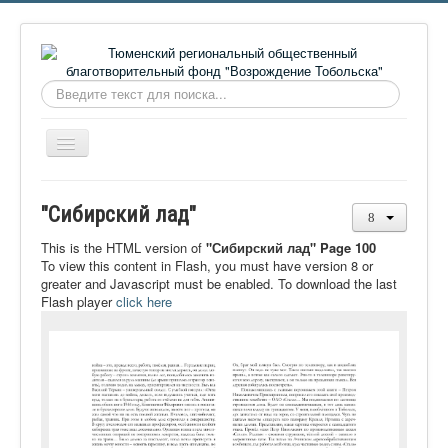
Искать...
Включить/
выключить
навигацию
Главная
"Сибирский лад"
О фонде
This is the HTML version of
"Сибирский лад" Page 100
Онлайн библиотека
To view this content in Flash, you must have version 8 or
greater and Javascript must be enabled. To download the last
Видеоматериалы
Flash player
click here
Контакты
Сайт проекта Достоевский
Ермаковополе.рф