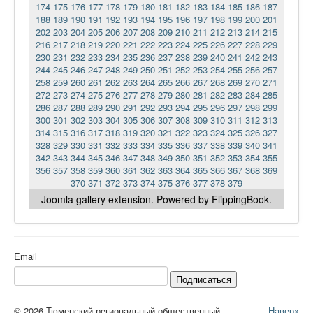
174
175
176
177
178
179
180
181
182
183
184
185
186
187
188
189
190
191
192
193
194
195
196
197
198
199
200
201
202
203
204
205
206
207
208
209
210
211
212
213
214
215
216
217
218
219
220
221
222
223
224
225
226
227
228
229
230
231
232
233
234
235
236
237
238
239
240
241
242
243
244
245
246
247
248
249
250
251
252
253
254
255
256
257
258
259
260
261
262
263
264
265
266
267
268
269
270
271
272
273
274
275
276
277
278
279
280
281
282
283
284
285
286
287
288
289
290
291
292
293
294
295
296
297
298
299
300
301
302
303
304
305
306
307
308
309
310
311
312
313
314
315
316
317
318
319
320
321
322
323
324
325
326
327
328
329
330
331
332
333
334
335
336
337
338
339
340
341
342
343
344
345
346
347
348
349
350
351
352
353
354
355
356
357
358
359
360
361
362
363
364
365
366
367
368
369
370
371
372
373
374
375
376
377
378
379
Joomla gallery
extension. Powered by FlippingBook.
Email
Подписаться
© 2026 Тюменский региональный общественный
Наверх