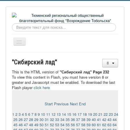
Искать...
Включить/
выключить
навигацию
Главная
"Сибирский лад"
О фонде
This is the HTML version of
"Сибирский лад" Page 232
Онлайн библиотека
To view this content in Flash, you must have version 8 or
greater and Javascript must be enabled. To download the last
Видеоматериалы
Flash player
click here
Контакты
Start
Previous
Next
End
Сайт проекта Достоевский
1
2
3
4
5
6
7
8
9
10
11
12
13
14
15
16
17
18
19
20
21
22
23
24
Ермаковополе.рф
25
26
27
28
29
30
31
32
33
34
35
36
37
38
39
40
41
42
43
44
45
46
47
48
49
50
51
52
53
54
55
56
57
58
59
60
61
62
63
64
65
66
67
68
69
70
71
72
73
74
75
76
77
78
79
80
81
82
83
84