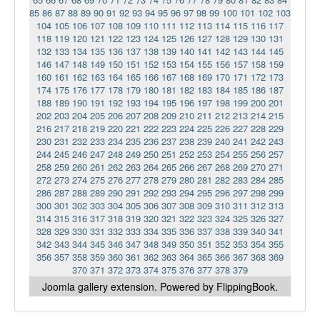
85
86
87
88
89
90
91
92
93
94
95
96
97
98
99
100
101
102
103
104
105
106
107
108
109
110
111
112
113
114
115
116
117
118
119
120
121
122
123
124
125
126
127
128
129
130
131
132
133
134
135
136
137
138
139
140
141
142
143
144
145
146
147
148
149
150
151
152
153
154
155
156
157
158
159
160
161
162
163
164
165
166
167
168
169
170
171
172
173
174
175
176
177
178
179
180
181
182
183
184
185
186
187
188
189
190
191
192
193
194
195
196
197
198
199
200
201
202
203
204
205
206
207
208
209
210
211
212
213
214
215
216
217
218
219
220
221
222
223
224
225
226
227
228
229
230
231
232
233
234
235
236
237
238
239
240
241
242
243
244
245
246
247
248
249
250
251
252
253
254
255
256
257
258
259
260
261
262
263
264
265
266
267
268
269
270
271
272
273
274
275
276
277
278
279
280
281
282
283
284
285
286
287
288
289
290
291
292
293
294
295
296
297
298
299
300
301
302
303
304
305
306
307
308
309
310
311
312
313
314
315
316
317
318
319
320
321
322
323
324
325
326
327
328
329
330
331
332
333
334
335
336
337
338
339
340
341
342
343
344
345
346
347
348
349
350
351
352
353
354
355
356
357
358
359
360
361
362
363
364
365
366
367
368
369
370
371
372
373
374
375
376
377
378
379
Joomla gallery
extension. Powered by FlippingBook.