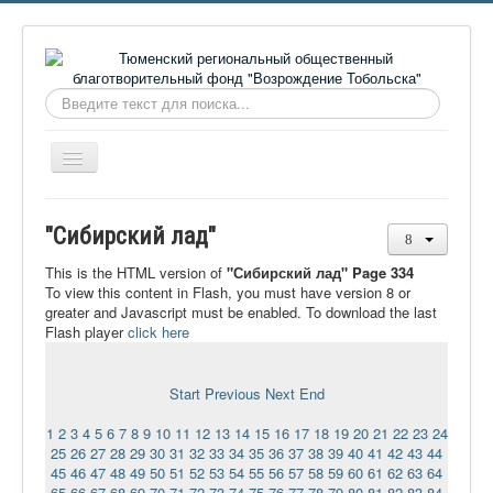
Искать...
Включить/
выключить
навигацию
Главная
"Сибирский лад"
О фонде
This is the HTML version of
"Сибирский лад" Page 334
Онлайн библиотека
To view this content in Flash, you must have version 8 or
greater and Javascript must be enabled. To download the last
Видеоматериалы
Flash player
click here
Контакты
Start
Previous
Next
End
Сайт проекта Достоевский
1
2
3
4
5
6
7
8
9
10
11
12
13
14
15
16
17
18
19
20
21
22
23
24
Ермаковополе.рф
25
26
27
28
29
30
31
32
33
34
35
36
37
38
39
40
41
42
43
44
45
46
47
48
49
50
51
52
53
54
55
56
57
58
59
60
61
62
63
64
65
66
67
68
69
70
71
72
73
74
75
76
77
78
79
80
81
82
83
84