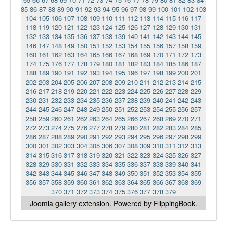
85
86
87
88
89
90
91
92
93
94
95
96
97
98
99
100
101
102
103
104
105
106
107
108
109
110
111
112
113
114
115
116
117
118
119
120
121
122
123
124
125
126
127
128
129
130
131
132
133
134
135
136
137
138
139
140
141
142
143
144
145
146
147
148
149
150
151
152
153
154
155
156
157
158
159
160
161
162
163
164
165
166
167
168
169
170
171
172
173
174
175
176
177
178
179
180
181
182
183
184
185
186
187
188
189
190
191
192
193
194
195
196
197
198
199
200
201
202
203
204
205
206
207
208
209
210
211
212
213
214
215
216
217
218
219
220
221
222
223
224
225
226
227
228
229
230
231
232
233
234
235
236
237
238
239
240
241
242
243
244
245
246
247
248
249
250
251
252
253
254
255
256
257
258
259
260
261
262
263
264
265
266
267
268
269
270
271
272
273
274
275
276
277
278
279
280
281
282
283
284
285
286
287
288
289
290
291
292
293
294
295
296
297
298
299
300
301
302
303
304
305
306
307
308
309
310
311
312
313
314
315
316
317
318
319
320
321
322
323
324
325
326
327
328
329
330
331
332
333
334
335
336
337
338
339
340
341
342
343
344
345
346
347
348
349
350
351
352
353
354
355
356
357
358
359
360
361
362
363
364
365
366
367
368
369
370
371
372
373
374
375
376
377
378
379
Joomla gallery
extension. Powered by FlippingBook.