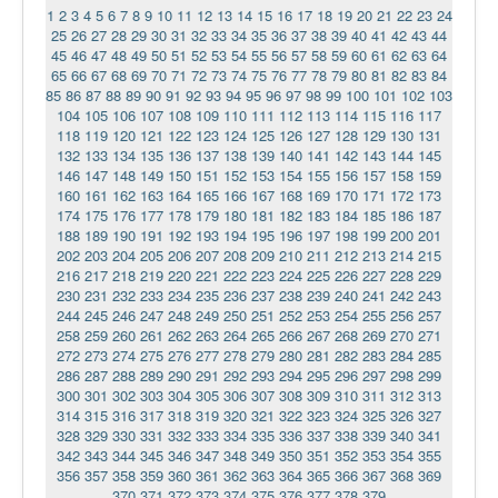
1
2
3
4
5
6
7
8
9
10
11
12
13
14
15
16
17
18
19
20
21
22
23
24
Ермаковополе.рф
25
26
27
28
29
30
31
32
33
34
35
36
37
38
39
40
41
42
43
44
45
46
47
48
49
50
51
52
53
54
55
56
57
58
59
60
61
62
63
64
65
66
67
68
69
70
71
72
73
74
75
76
77
78
79
80
81
82
83
84
85
86
87
88
89
90
91
92
93
94
95
96
97
98
99
100
101
102
103
104
105
106
107
108
109
110
111
112
113
114
115
116
117
118
119
120
121
122
123
124
125
126
127
128
129
130
131
132
133
134
135
136
137
138
139
140
141
142
143
144
145
146
147
148
149
150
151
152
153
154
155
156
157
158
159
160
161
162
163
164
165
166
167
168
169
170
171
172
173
174
175
176
177
178
179
180
181
182
183
184
185
186
187
188
189
190
191
192
193
194
195
196
197
198
199
200
201
202
203
204
205
206
207
208
209
210
211
212
213
214
215
216
217
218
219
220
221
222
223
224
225
226
227
228
229
230
231
232
233
234
235
236
237
238
239
240
241
242
243
244
245
246
247
248
249
250
251
252
253
254
255
256
257
258
259
260
261
262
263
264
265
266
267
268
269
270
271
272
273
274
275
276
277
278
279
280
281
282
283
284
285
286
287
288
289
290
291
292
293
294
295
296
297
298
299
300
301
302
303
304
305
306
307
308
309
310
311
312
313
314
315
316
317
318
319
320
321
322
323
324
325
326
327
328
329
330
331
332
333
334
335
336
337
338
339
340
341
342
343
344
345
346
347
348
349
350
351
352
353
354
355
356
357
358
359
360
361
362
363
364
365
366
367
368
369
370
371
372
373
374
375
376
377
378
379