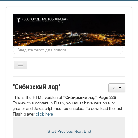
Искать...
Включить/
выключить
навигацию
Главная
"Сибирский лад"
О фонде
This is the HTML version of
"Сибирский лад" Page 226
Онлайн библиотека
To view this content in Flash, you must have version 8 or
greater and Javascript must be enabled. To download the last
Видеоматериалы
Flash player
click here
Контакты
Start
Previous
Next
End
Сайт проекта Достоевский