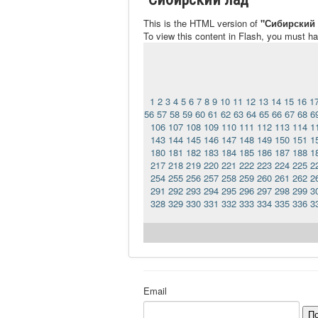
This is the HTML version of
"Сибирский 
To view this content in Flash, you must h
1
2
3
4
5
6
7
8
9
10
11
12
13
14
15
16
1
56
57
58
59
60
61
62
63
64
65
66
67
68
6
106
107
108
109
110
111
112
113
114
1
143
144
145
146
147
148
149
150
151
1
180
181
182
183
184
185
186
187
188
1
217
218
219
220
221
222
223
224
225
2
254
255
256
257
258
259
260
261
262
2
291
292
293
294
295
296
297
298
299
3
328
329
330
331
332
333
334
335
336
3
Email
П