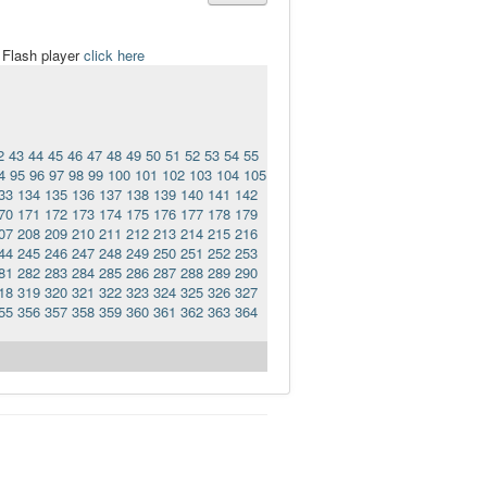
t Flash player
click here
2
43
44
45
46
47
48
49
50
51
52
53
54
55
4
95
96
97
98
99
100
101
102
103
104
105
33
134
135
136
137
138
139
140
141
142
70
171
172
173
174
175
176
177
178
179
07
208
209
210
211
212
213
214
215
216
44
245
246
247
248
249
250
251
252
253
81
282
283
284
285
286
287
288
289
290
18
319
320
321
322
323
324
325
326
327
55
356
357
358
359
360
361
362
363
364