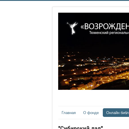
Главная
О фонде
Онлайн библ
"Сибирский лад"