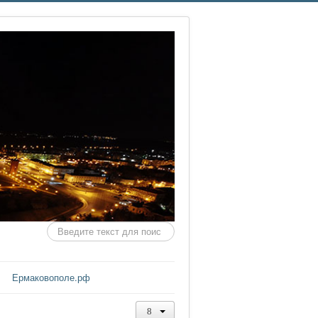
Искать...
Ермаковополе.рф