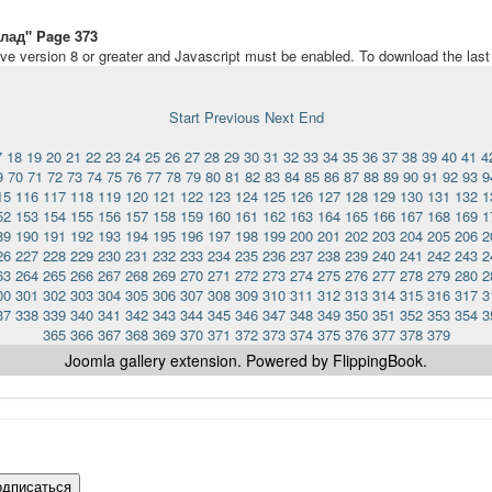
лад" Page 373
ave version 8 or greater and Javascript must be enabled. To download the las
Start
Previous
Next
End
7
18
19
20
21
22
23
24
25
26
27
28
29
30
31
32
33
34
35
36
37
38
39
40
41
4
9
70
71
72
73
74
75
76
77
78
79
80
81
82
83
84
85
86
87
88
89
90
91
92
93
9
15
116
117
118
119
120
121
122
123
124
125
126
127
128
129
130
131
132
1
52
153
154
155
156
157
158
159
160
161
162
163
164
165
166
167
168
169
1
89
190
191
192
193
194
195
196
197
198
199
200
201
202
203
204
205
206
2
26
227
228
229
230
231
232
233
234
235
236
237
238
239
240
241
242
243
2
63
264
265
266
267
268
269
270
271
272
273
274
275
276
277
278
279
280
2
00
301
302
303
304
305
306
307
308
309
310
311
312
313
314
315
316
317
3
37
338
339
340
341
342
343
344
345
346
347
348
349
350
351
352
353
354
3
365
366
367
368
369
370
371
372
373
374
375
376
377
378
379
Joomla gallery
extension. Powered by FlippingBook.
одписаться